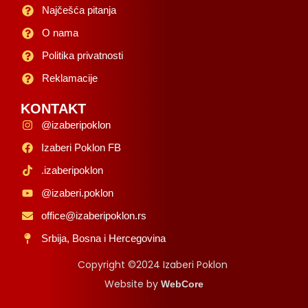
Najčešća pitanja
O nama
Politika privatnosti
Reklamacije
KONTAKT
@izaberipoklon
Izaberi Poklon FB
.izaberipoklon
@izaberi.poklon
office@izaberipoklon.rs
Srbija, Bosna i Hercegovina
Copyright ©2024 Izaberi Poklon
Website by
WebCore