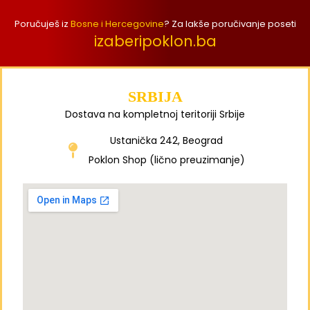
Poručuješ iz
Bosne i Hercegovine
? Za lakše poručivanje poseti
izaberipoklon.ba
SRBIJA
Dostava na kompletnoj teritoriji Srbije
Ustanička 242, Beograd
Poklon Shop (lično preuzimanje)