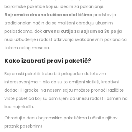
bajramske paketiće koji su idealni za poklanjanje.
Bajramska drvena kućica sa slatkišima
predstavlja
tradicionalan način da se mališani obraduju ukusnim
poslasticama, dok
drvena kutija za Bajram sa 30 polja
nudi uzbuđenje i radost otkrivanja svakodnevnih poklončića
tokom celog meseca.
Kako izabrati pravi paketić?
Bajramski paketić treba biti prilagođen detetovim
interesovanjima – bilo da su to omiljeni slatkiši, kreativni
dodaci ili igračke. Na našem sajtu možete pronaći različite
vrste paketića koji su osmišljeni da unesu radost i osmeh na
lica najmlađih.
Obradujte decu bajramskim paketićima i učinite njihov
praznik posebnim!