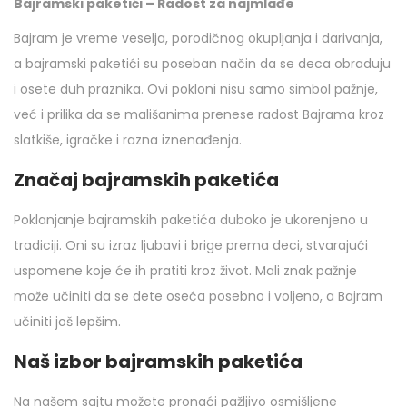
Bajramski paketići – Radost za najmlađe
Bajram je vreme veselja, porodičnog okupljanja i darivanja,
a bajramski paketići su poseban način da se deca obraduju
i osete duh praznika. Ovi pokloni nisu samo simbol pažnje,
već i prilika da se mališanima prenese radost Bajrama kroz
slatkiše, igračke i razna iznenađenja.
Značaj bajramskih paketića
Poklanjanje bajramskih paketića duboko je ukorenjeno u
tradiciji. Oni su izraz ljubavi i brige prema deci, stvarajući
uspomene koje će ih pratiti kroz život. Mali znak pažnje
može učiniti da se dete oseća posebno i voljeno, a Bajram
učiniti još lepšim.
Naš izbor bajramskih paketića
Na našem sajtu možete pronaći pažljivo osmišljene