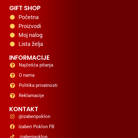
GIFT SHOP
Početna
Proizvodi
Moj nalog
Lista želja
INFORMACIJE
Najčešća pitanja
O nama
Politika privatnosti
Reklamacije
KONTAKT
@izaberipoklon
Izaberi Poklon FB
.izaberipoklon