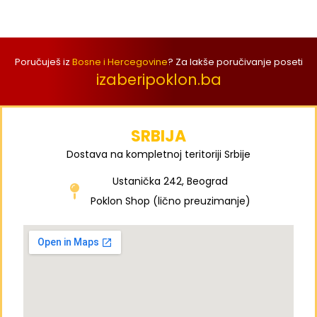
Poručuješ iz
Bosne i Hercegovine
? Za lakše poručivanje poseti
izaberipoklon.ba
SRBIJA
Dostava na kompletnoj teritoriji Srbije
Ustanička 242, Beograd
Poklon Shop (lično preuzimanje)