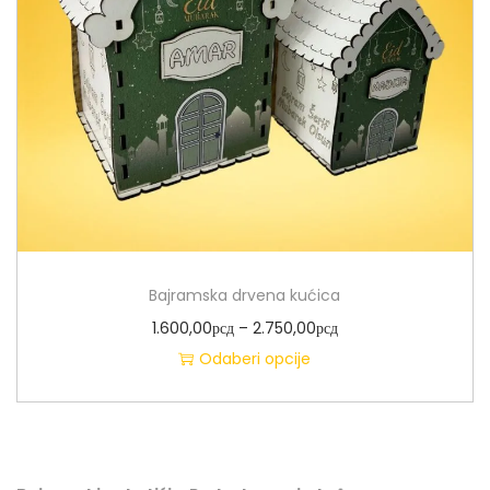
Bajramska drvena kućica
1.600,00
рсд
–
2.750,00
рсд
Odaberi opcije