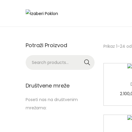
Potraži Proizvod
Prikaz 1–24 od
Search
Društvene mreže
2.100,
Poseti nas na društvenim
mrežama: