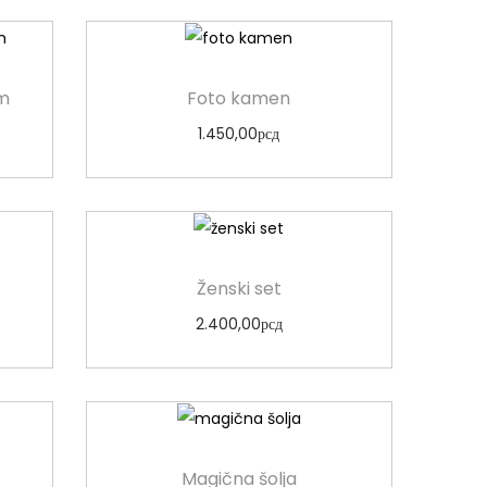
im
Foto kamen
1.450,00
рсд
Odaberi opcije
Ženski set
2.400,00
рсд
Odaberi opcije
Magična šolja