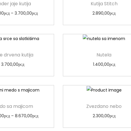
nder jaje kutija
Kutija Stitch
00
рсд
–
3.700,00
рсд
2.890,00
рсд
Odaberi opcije
Odaberi opcije
e drvena kutija
Nutela
3.700,00
рсд
1.400,00
рсд
Odaberi opcije
Odaberi opcije
do sa majicom
Zvezdano nebo
00
рсд
–
8.670,00
рсд
2.300,00
рсд
Odaberi opcije
Odaberi opcije