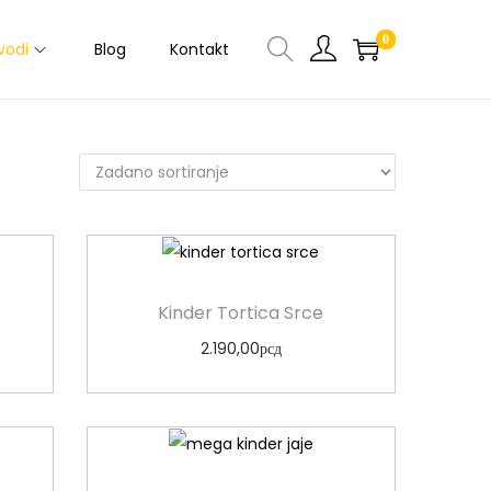
0
vodi
Blog
Kontakt
Kinder Tortica Srce
2.190,00
рсд
Odaberi opcije