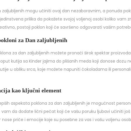
n zaljubljenih mogu učiniti ovaj dan nezaboravnim, a ponuda pok
e jedinstvena prilika da pokažete svojoj voljenoj osobi koliko vam z
kreativno, postoji poklon koji će savršeno odgovarati vašim potre
pokloni za Dan zaljubljenih
oklona za dan zaljubljenih možete pronaći širok spektar proizvoda
oput kutija sa Kinder jajima do plišanih meda koji donose dozu 
tije u obliku srca, koje možete napuniti čokoladama ili persona
cija kao ključni element
pših aspekata poklona za dan zaljubljenih je mogućnost personaliz
am da dodate lični pečat koji će vašu poruku ljubavi učiniti još
 nose priče i emocije koje su posebne za vas i vašu voljenu osob