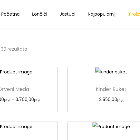
Početna
Lončići
Jastuci
Najpopularniji
Proiz
 30 rezultata
Drveni Meda
Kinder Buket
00
рсд
–
3.700,00
рсд
2.850,00
рсд
Odaberi opcije
Dodaj u korpu