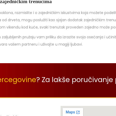
 zajedničkim trenucima
 poklona, razmislite i o zajedničkim iskustvima koja možete podel
 od drveta, mogu poslužiti kao sjajan dodatak zajedničkim tren
irnom vikendu kod kuće, svaki trenutak proveden zajedno može po
 zaljubljenih pružaju vam priliku da izrazite svoja osećanja i uči
ara vašem partneru i uživajte u magiji ljubavi.
ercegovine
? Za lakše poručivanje 