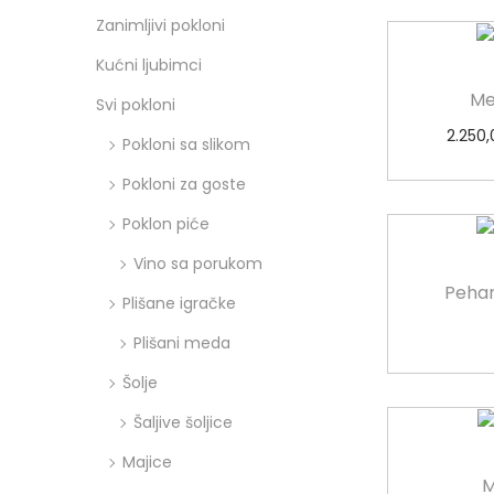
Zanimljivi pokloni
Kućni ljubimci
Me
Svi pokloni
2.250,
Pokloni sa slikom
Pokloni za goste
Poklon piće
Vino sa porukom
Pehar
Plišane igračke
Plišani meda
Šolje
Šaljive šoljice
Majice
M