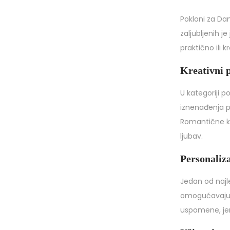
Pokloni za Da
zaljubljenih j
praktično ili 
Kreativni 
U kategoriji p
iznenađenja p
Romantične ku
ljubav.
Personaliza
Jedan od najle
omogućavaju v
uspomene, jer