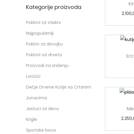
Ki
Kategorije proizvoda
2.100,
Pokloni za Vaskrs
Najpopularniji
Poklon za devojku
Pokloni od drveta
Src
Proizvodi na sniženju
Lončići
Dečje Drvene Kutije sa Crtanim
Junacima
Me
Jastuci za decu
2.250,
Krigle
Sportske boce