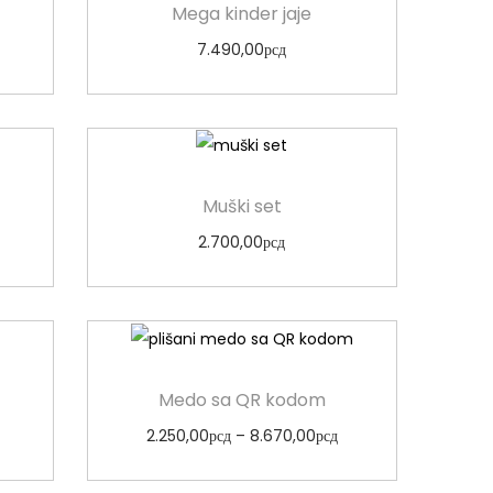
Mega kinder jaje
7.490,00
рсд
Odaberi opcije
Muški set
2.700,00
рсд
Odaberi opcije
Medo sa QR kodom
2.250,00
рсд
–
8.670,00
рсд
Odaberi opcije