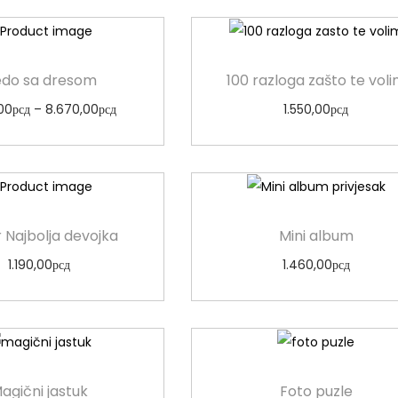
do sa dresom
100 razloga zašto te vol
00
рсд
–
8.670,00
рсд
1.550,00
рсд
Odaberi opcije
Odaberi opcije
 Najbolja devojka
Mini album
1.190,00
рсд
1.460,00
рсд
Dodaj u korpu
Dodaj u korpu
agični jastuk
Foto puzle