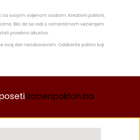
iti sa svojom voljenom osobom. Kreativni pokloni,
ucima. Bilo da se radi o romantičnom večernjem
stati posebno iskustvo.
nite ovaj dan nezaboravnim. Odaberite poklon koji
poseti
izaberipoklon.ba