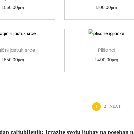
1.550,00
рсд
1.100,00
рсд
Odaberi opcije
Odaberi opcije
ični jastuk srce
Plišanci
1.550,00
рсд
1.490,00
рсд
Odaberi opcije
Odaberi opcije
1
2
NEXT
dan zaljubljenih: Izrazite svoju ljubav na poseban n