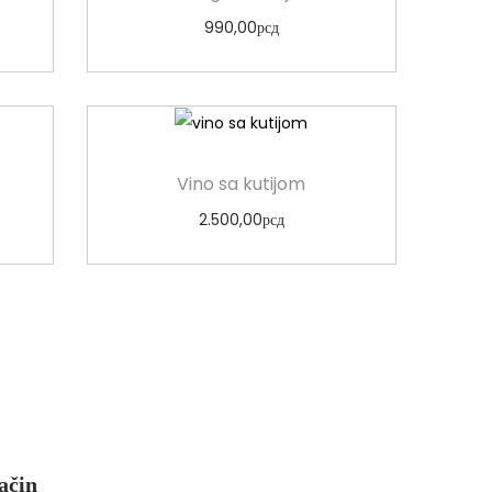
990,00
рсд
Odaberi opcije
Vino sa kutijom
2.500,00
рсд
Odaberi opcije
ačin