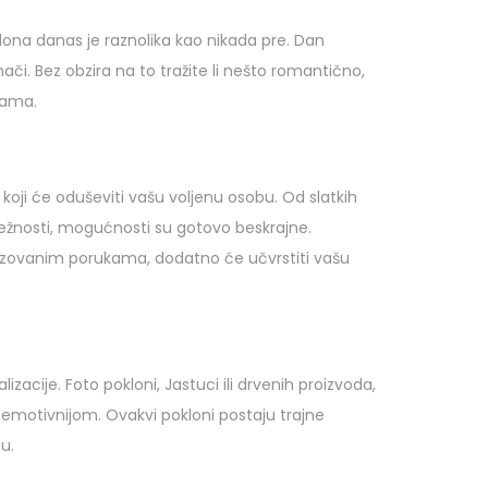
lona danas je raznolika kao nikada pre. Dan
nači. Bez obzira na to tražite li nešto romantično,
bama.
 koji će oduševiti vašu voljenu osobu. Od slatkih
nežnosti, mogućnosti su gotovo beskrajne.
lizovanim porukama, dodatno će učvrstiti vašu
acije. Foto pokloni, Jastuci ili drvenih proizvoda,
 emotivnijom. Ovakvi pokloni postaju trajne
u.