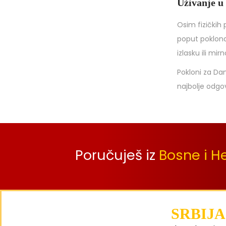
Uživanje u
Osim fizičkih
poput poklona
izlasku ili m
Pokloni za Dan
najbolje odgov
Poručuješ iz
Bosne i H
SRBIJA