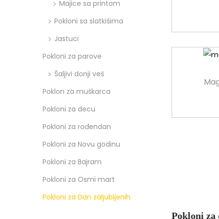
Majice sa printom
Pokloni sa slatkišima
Jastuci
Pokloni za parove
Šaljivi donji veš
Mag
Poklon za muškarca
Pokloni za decu
Pokloni za rođendan
Pokloni za Novu godinu
Pokloni za Bajram
Pokloni za Osmi mart
Pokloni za Dan zaljubljenih
Pokloni za 