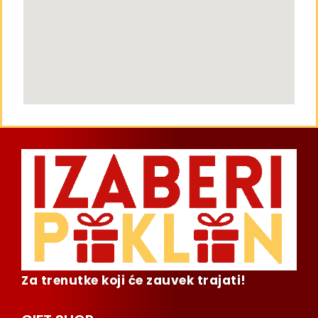
Za trenutke koji će zauvek trajati!