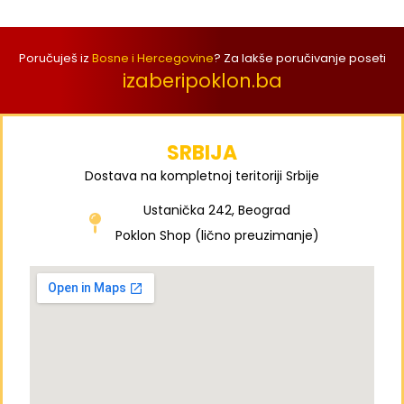
Poručuješ iz
Bosne i Hercegovine
? Za lakše poručivanje poseti
izaberipoklon.ba
SRBIJA
Dostava na kompletnoj teritoriji Srbije
Ustanička 242, Beograd
Poklon Shop (lično preuzimanje)