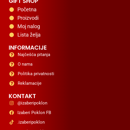
GIFT SHOP
Početna
Proizvodi
Moj nalog
Lista želja
INFORMACIJE
Najčešća pitanja
O nama
Politika privatnosti
Reklamacije
KONTAKT
@izaberipoklon
Izaberi Poklon FB
.izaberipoklon