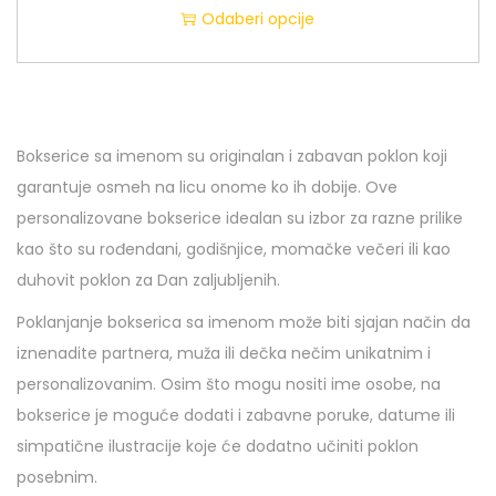
Odaberi opcije
Bokserice sa imenom su originalan i zabavan poklon koji
garantuje osmeh na licu onome ko ih dobije. Ove
personalizovane bokserice idealan su izbor za razne prilike
kao što su rođendani, godišnjice, momačke večeri ili kao
duhovit poklon za Dan zaljubljenih.
Poklanjanje bokserica sa imenom može biti sjajan način da
iznenadite partnera, muža ili dečka nečim unikatnim i
personalizovanim. Osim što mogu nositi ime osobe, na
bokserice je moguće dodati i zabavne poruke, datume ili
simpatične ilustracije koje će dodatno učiniti poklon
posebnim.