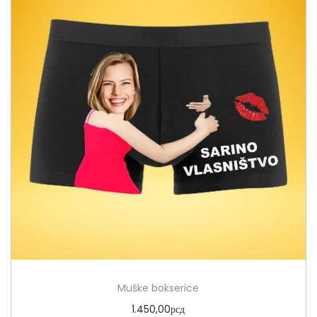
Muške bokserice
1.450,00
рсд