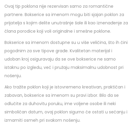
Ovaj tip poklona nije rezervisan samo za romantične
partnere. Bokserice sa imenom mogu biti sjajan poklon za
prijatelja s kojim delite unutrašnje šale ili kao iznenađenje za
člana porodice koji voli originalne i smešne poklone.
Bokserice sa imenom dostupne su u više veličina, što ih čini
pogodnim za sve tipove građe. Kvalitetan materijal i
udoban kroj osiguravaju da se ove bokserice ne samo
istaknu po izgledu, već i pružaju maksimalnu udobnost pri
nošenju.
Ako tražite poklon koji je istovremeno kreativan, praktičan i
zabavan, bokserice sa imenom su pravi izbor. Bilo da se
odlučite za duhovitu poruku, ime voljene osobe ili neki
simboličan datum, ovaj poklon sigurno će ostati u sećanju i
izmamiti osmeh pri svakom nošenju.