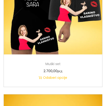
Muški set
2.700,00
рсд
Odaberi opcije