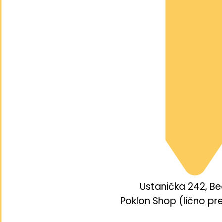
Ustanička 242, B
Poklon Shop (lično pr