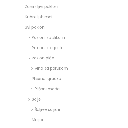
Zanimljivi pokloni
Kućni ljubimci
Svi pokloni
Pokloni sa slikom
Pokloni za goste
Poklon piće
Vino sa porukom
Plišane igračke
Plišani meda
Šolje
Šaljive šoljice
Majice