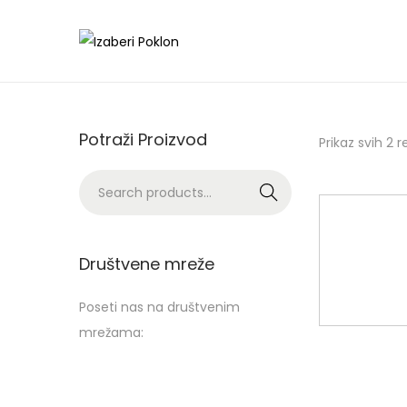
Potraži Proizvod
Prikaz svih 2 
Search
Društvene mreže
Poseti nas na društvenim
mrežama: