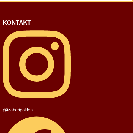
KONTAKT
@izaberipoklon