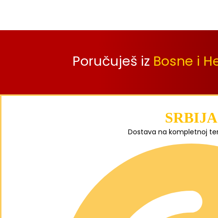
Poručuješ iz
Bosne i H
SRBIJA
Dostava na kompletnoj terit