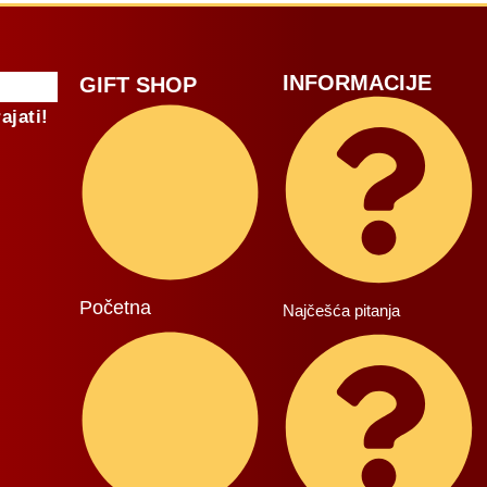
INFORMACIJE
GIFT SHOP
ajati!
Početna
Najčešća pitanja