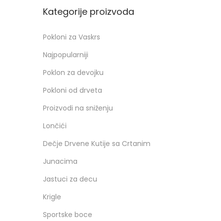
Kategorije proizvoda
Pokloni za Vaskrs
Najpopularniji
Poklon za devojku
Pokloni od drveta
Proizvodi na sniženju
Lončići
Dečje Drvene Kutije sa Crtanim
Junacima
Jastuci za decu
Krigle
Sportske boce