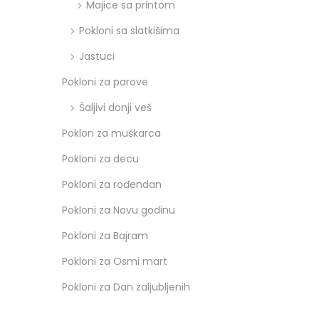
Majice sa printom
Pokloni sa slatkišima
Jastuci
Pokloni za parove
Šaljivi donji veš
Poklon za muškarca
Pokloni za decu
Pokloni za rođendan
Pokloni za Novu godinu
Pokloni za Bajram
Pokloni za Osmi mart
Pokloni za Dan zaljubljenih