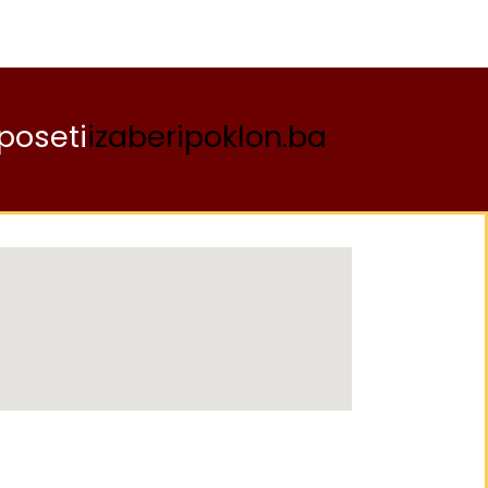
poseti
izaberipoklon.ba