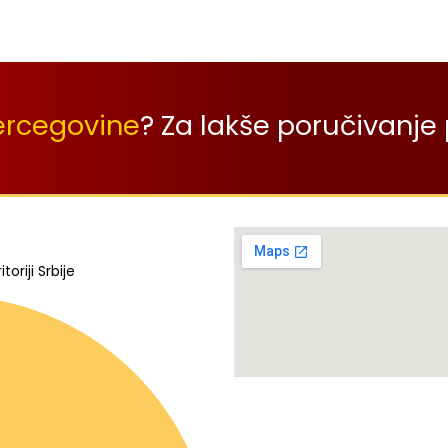
ercegovine
? Za lakše poručivanje 
oriji Srbije