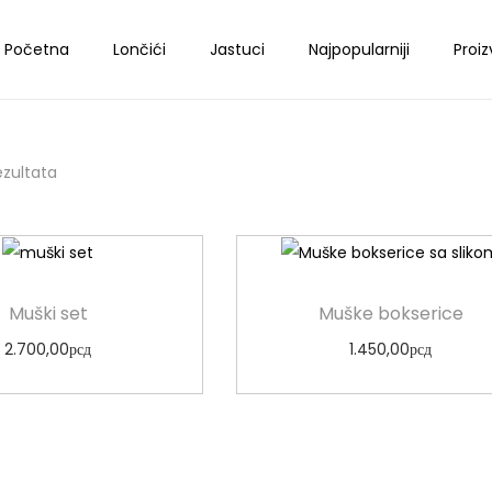
Početna
Lončići
Jastuci
Najpopularniji
Proiz
rezultata
Muški set
Muške bokserice
2.700,00
рсд
1.450,00
рсд
Odaberi opcije
Odaberi opcije