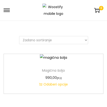
0
Magična šolja
990,00
рсд
Odaberi opcije