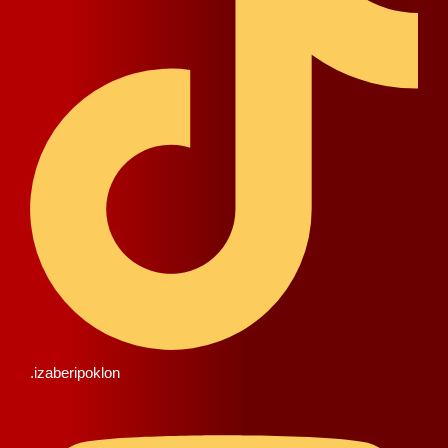
.izaberipoklon