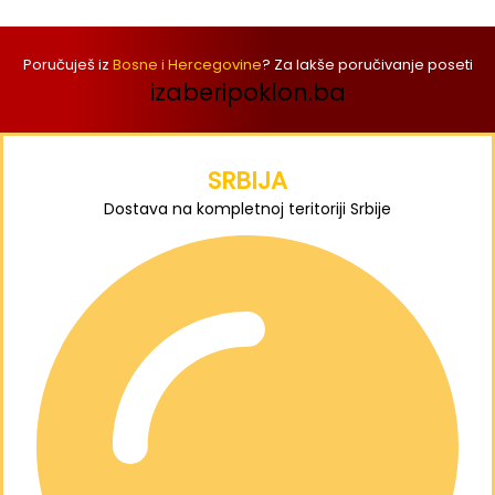
Poručuješ iz
Bosne i Hercegovine
? Za lakše poručivanje poseti
izaberipoklon.ba
SRBIJA
Dostava na kompletnoj teritoriji Srbije