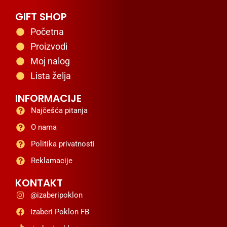
GIFT SHOP
Početna
Proizvodi
Moj nalog
Lista želja
INFORMACIJE
Najčešća pitanja
O nama
Politika privatnosti
Reklamacije
KONTAKT
@izaberipoklon
Izaberi Poklon FB