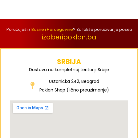
Poručuješ iz
Bosne i Hercegovine
? Za lakše poručivanje poseti
izaberipoklon.ba
SRBIJA
Dostava na kompletnoj teritoriji Srbije
Ustanička 242, Beograd
Poklon Shop (lično preuzimanje)