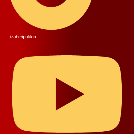
.izaberipoklon