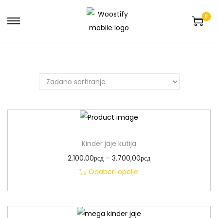
0
Kinder jaje kutija
2.100,00
рсд
–
3.700,00
рсд
Odaberi opcije