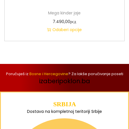
Mega kinder jaje
7.490,00
рсд
Odaberi opcije
Poručuješ iz
Bosne i Hercegovine
? Za lakše poručivanje poseti
izaberipoklon.ba
SRBIJA
Dostava na kompletnoj teritoriji Srbije