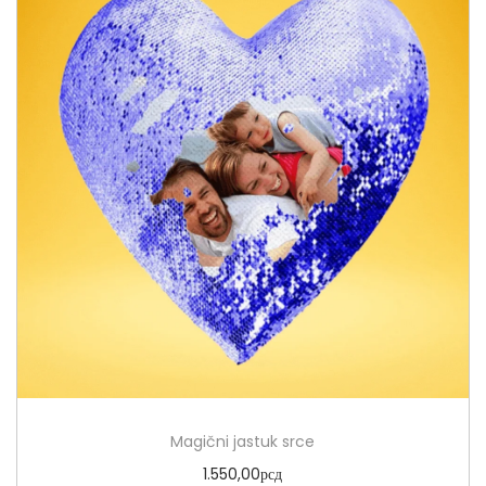
Magični jastuk srce
1.550,00
рсд