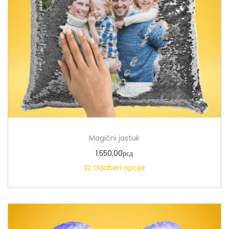
Magični jastuk
1.550,00
рсд
Odaberi opcije