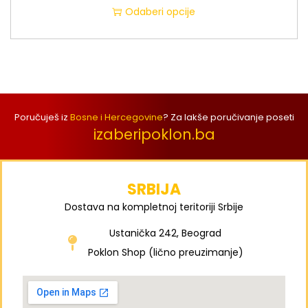
Odaberi opcije
Poručuješ iz
Bosne i Hercegovine
? Za lakše poručivanje poseti
izaberipoklon.ba
SRBIJA
Dostava na kompletnoj teritoriji Srbije
Ustanička 242, Beograd
Poklon Shop (lično preuzimanje)