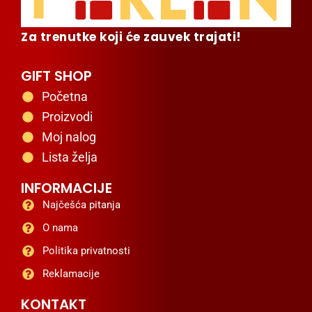
Za trenutke koji će zauvek trajati!
GIFT SHOP
Početna
Proizvodi
Moj nalog
Lista želja
INFORMACIJE
Najčešća pitanja
O nama
Politika privatnosti
Reklamacije
KONTAKT