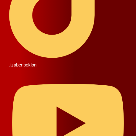
.izaberipoklon