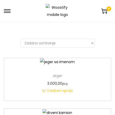
0
Jeger
3.000,00
рсд
Odaberi opcije