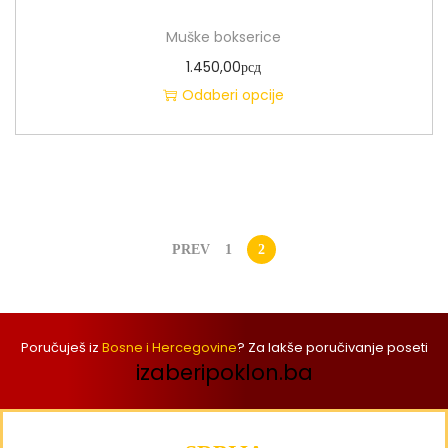
Muške bokserice
1.450,00
рсд
Odaberi opcije
PREV
1
2
Poručuješ iz
Bosne i Hercegovine
? Za lakše poručivanje poseti
izaberipoklon.ba