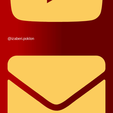
@izaberi.poklon