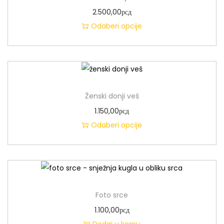
2.500,00
рсд
Odaberi opcije
Ženski donji veš
1.150,00
рсд
Odaberi opcije
Foto srce
1.100,00
рсд
Dodaj u korpu