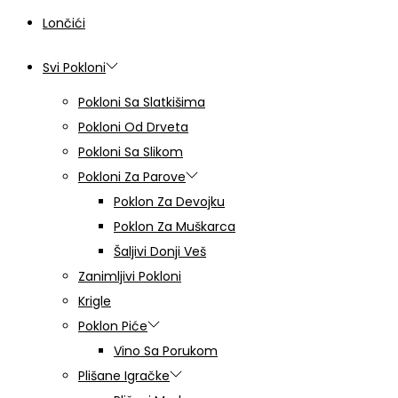
Lončići
Svi Pokloni
Pokloni Sa Slatkišima
Pokloni Od Drveta
Pokloni Sa Slikom
Pokloni Za Parove
Poklon Za Devojku
Poklon Za Muškarca
Šaljivi Donji Veš
Zanimljivi Pokloni
Krigle
Poklon Piće
Vino Sa Porukom
Plišane Igračke