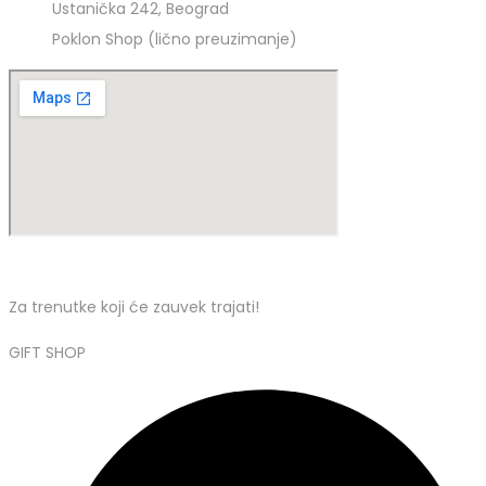
Ustanička 242, Beograd
Poklon Shop (lično preuzimanje)
Za trenutke koji će zauvek trajati!
GIFT SHOP