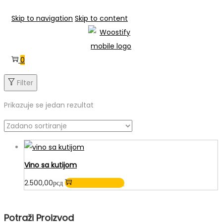
Skip to navigation
Skip to content
0
Filter
Prikazuje se jedan rezultat
Vino sa kutijom
2.500,00
рсд
Odaberi opcije
Potraži Proizvod