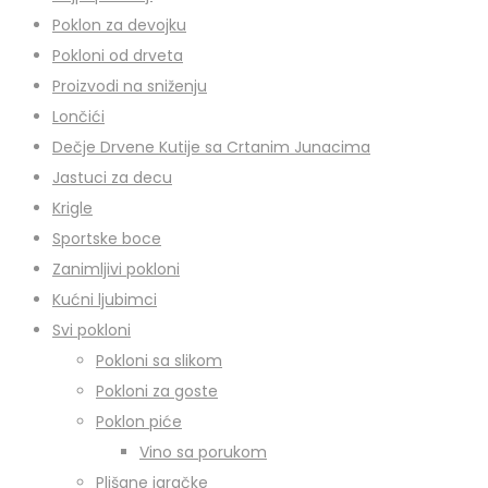
Poklon za devojku
Pokloni od drveta
Proizvodi na sniženju
Lončići
Dečje Drvene Kutije sa Crtanim Junacima
Jastuci za decu
Krigle
Sportske boce
Zanimljivi pokloni
Kućni ljubimci
Svi pokloni
Pokloni sa slikom
Pokloni za goste
Poklon piće
Vino sa porukom
Plišane igračke