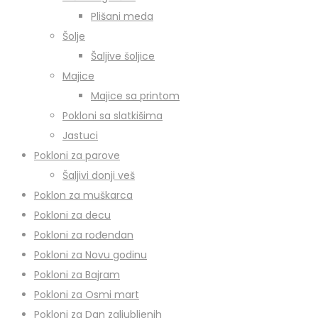
Plišani meda
Šolje
Šaljive šoljice
Majice
Majice sa printom
Pokloni sa slatkišima
Jastuci
Pokloni za parove
Šaljivi donji veš
Poklon za muškarca
Pokloni za decu
Pokloni za rođendan
Pokloni za Novu godinu
Pokloni za Bajram
Pokloni za Osmi mart
Pokloni za Dan zaljubljenih