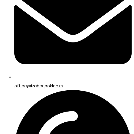
office@izaberipoklon.rs