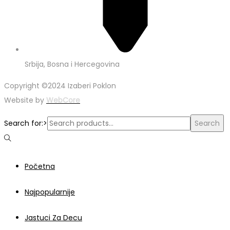
Srbija, Bosna i Hercegovina
Copyright ©2024 Izaberi Poklon
Website by
WebCore
Search for:>
Search
Početna
Najpopularnije
Jastuci Za Decu