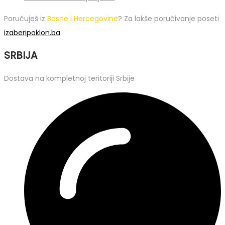
Poručuješ iz
Bosne i Hercegovine
? Za lakše poručivanje poseti
izaberipoklon.ba
SRBIJA
Dostava na kompletnoj teritoriji Srbije