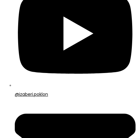
@izaberi.poklon