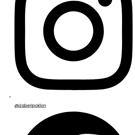
@izaberipoklon