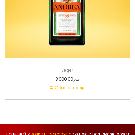
Jeger
3.000,00
рсд
Odaberi opcije
Poručuješ iz
Bosne i Hercegovine
? Za lakše poručivanje poseti