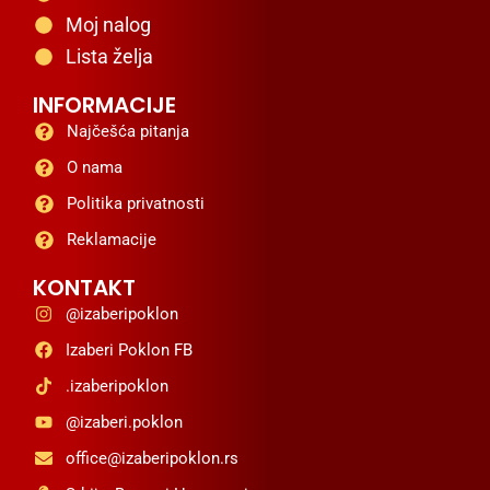
Moj nalog
Lista želja
INFORMACIJE
Najčešća pitanja
O nama
Politika privatnosti
Reklamacije
KONTAKT
@izaberipoklon
Izaberi Poklon FB
.izaberipoklon
@izaberi.poklon
office@izaberipoklon.rs