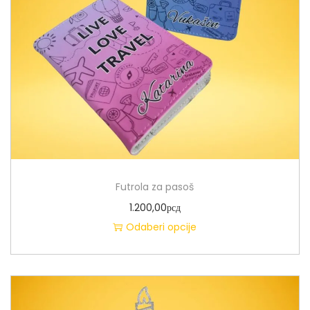
Futrola za pasoš
1.200,00
рсд
Odaberi opcije