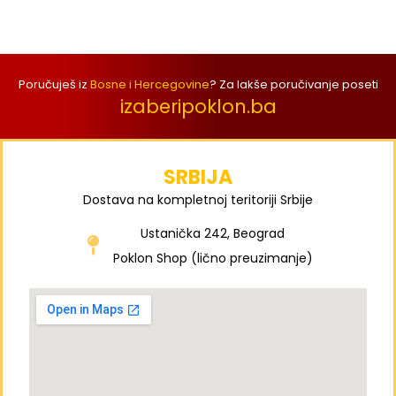
Poručuješ iz
Bosne i Hercegovine
? Za lakše poručivanje poseti
izaberipoklon.ba
SRBIJA
Dostava na kompletnoj teritoriji Srbije
Ustanička 242, Beograd
Poklon Shop (lično preuzimanje)