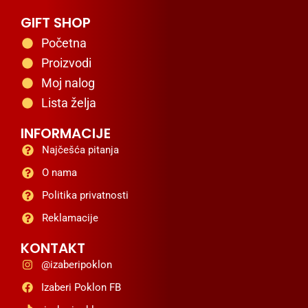
GIFT SHOP
Početna
Proizvodi
Moj nalog
Lista želja
INFORMACIJE
Najčešća pitanja
O nama
Politika privatnosti
Reklamacije
KONTAKT
@izaberipoklon
Izaberi Poklon FB