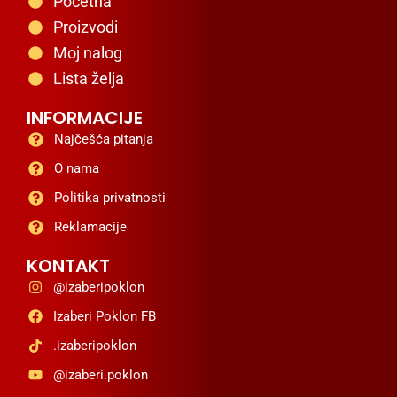
Početna
Proizvodi
Moj nalog
Lista želja
INFORMACIJE
Najčešća pitanja
O nama
Politika privatnosti
Reklamacije
KONTAKT
@izaberipoklon
Izaberi Poklon FB
.izaberipoklon
@izaberi.poklon