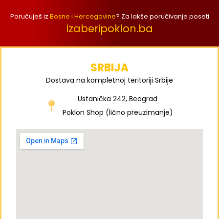
Poručuješ iz
Bosne i Hercegovine
? Za lakše poručivanje poseti
izaberipoklon.ba
SRBIJA
Dostava na kompletnoj teritoriji Srbije
Ustanička 242, Beograd
Poklon Shop (lično preuzimanje)