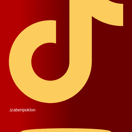
.izaberipoklon