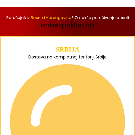
Poručuješ iz
Bosne i Hercegovine
? Za lakše poručivanje poseti
izaberipoklon.ba
SRBIJA
Dostava na kompletnoj teritoriji Srbije