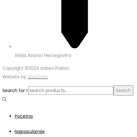
Srbija, Bosna i Hercegovina
Copyright ©2024 Izaberi Poklon
Website by
WebCore
Search for:>
Search
Početna
Najpopularnije