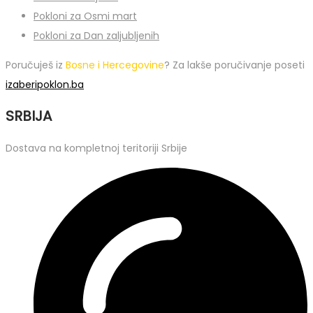
Pokloni za Osmi mart
Pokloni za Dan zaljubljenih
Poručuješ iz
Bosne i Hercegovine
? Za lakše poručivanje poseti
izaberipoklon.ba
SRBIJA
Dostava na kompletnoj teritoriji Srbije