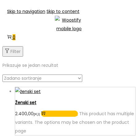
Skip to navigation
Skip to content
0
Filter
Prikazuje se jedan rezultat
Ženski set
2.400,00
рсд
Odaberi opcije
This product has multiple
variants. The options may be chosen on the product
page