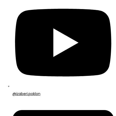
@izaberi.poklon