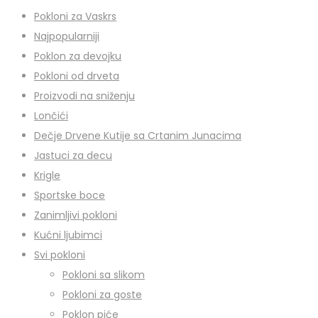
Pokloni za Vaskrs
Najpopularniji
Poklon za devojku
Pokloni od drveta
Proizvodi na sniženju
Lončići
Dečje Drvene Kutije sa Crtanim Junacima
Jastuci za decu
Krigle
Sportske boce
Zanimljivi pokloni
Kućni ljubimci
Svi pokloni
Pokloni sa slikom
Pokloni za goste
Poklon piće