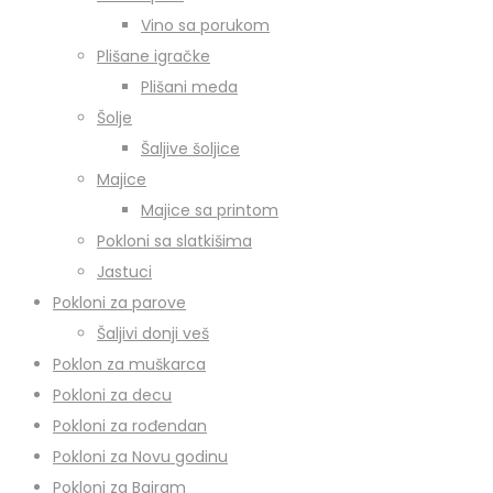
Vino sa porukom
Plišane igračke
Plišani meda
Šolje
Šaljive šoljice
Majice
Majice sa printom
Pokloni sa slatkišima
Jastuci
Pokloni za parove
Šaljivi donji veš
Poklon za muškarca
Pokloni za decu
Pokloni za rođendan
Pokloni za Novu godinu
Pokloni za Bajram