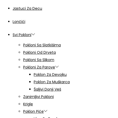
Jastuci Za Decu
Lončići
Svi Pokloni
Pokloni Sa Slatkišima
Pokloni Od Drveta
Pokloni Sa Slikom
Pokloni Za Parove
Poklon Za Devojku
Poklon Za Muškarca
Šaljivi Donji Veš
Zanimljivi Pokloni
Krigle
Poklon Piće