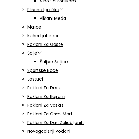
Vino Sa Porukom
Plišane Igračke
Plišani Meda
Majice
Kućni Ljubimci
Pokloni Za Goste
Šolje
Šaljive Šoljice
Sportske Boce
Jastuci
Pokloni Za Decu
Pokloni Za Bajram
Pokloni Za Vaskrs
Pokloni Za Osmi Mart
Pokloni Za Dan Zaljubljenih
Novogodišnji Pokloni