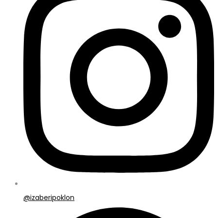
@izaberipoklon