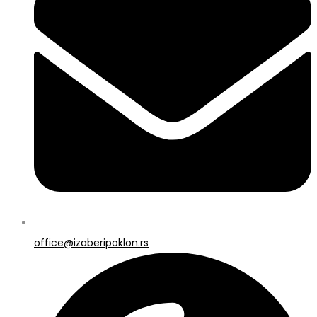
office@izaberipoklon.rs