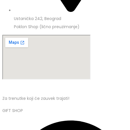
Ustanička 242, Beograd
Poklon Shop (lično preuzimanje)
Za trenutke koji će zauvek trajati!
GIFT SHOP