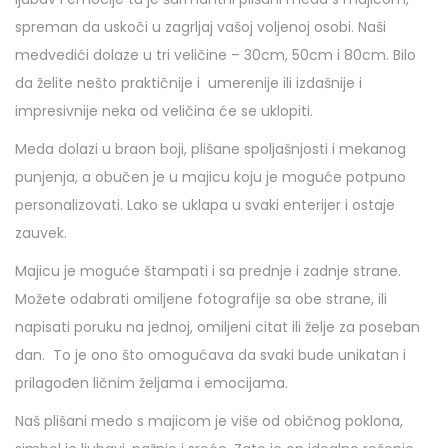
spreman da uskoči u zagrljaj vašoj voljenoj osobi. Naši
medvedići dolaze u tri veličine – 30cm, 50cm i 80cm. Bilo
da želite nešto praktičnije i umerenije ili izdašnije i
impresivnije neka od veličina će se uklopiti.
Meda dolazi u braon boji, plišane spoljašnjosti i mekanog
punjenja, a obučen je u majicu koju je moguće potpuno
personalizovati. Lako se uklapa u svaki enterijer i ostaje
zauvek.
Majicu je moguće štampati i sa prednje i zadnje strane.
Možete odabrati omiljene fotografije sa obe strane, ili
napisati poruku na jednoj, omiljeni citat ili želje za poseban
dan. To je ono što omogućava da svaki bude unikatan i
prilagođen ličnim željama i emocijama.
Naš plišani medo s majicom je više od običnog poklona,