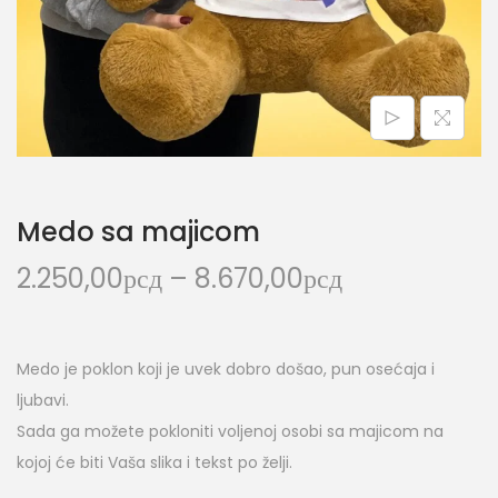
Medo sa majicom
2.250,00
рсд
–
8.670,00
рсд
Medo je poklon koji je uvek dobro došao, pun osećaja i
ljubavi.
Sada ga možete pokloniti voljenoj osobi sa majicom na
kojoj će biti Vaša slika i tekst po želji.