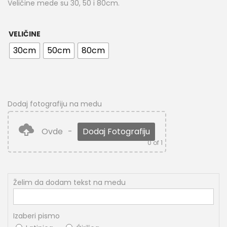
Veličine mede su 30, 50 i 80cm.
VELIČINE
30cm
50cm
80cm
Dodaj fotografiju na medu
Ovde
-
Dodaj Fotografiju
0
of 1
Želim da dodam tekst na medu
Izaberi pismo