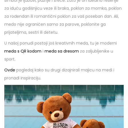
simbol je ljubavi, pažnje i sreće. Zato je on idealno rešenje
za iduću godišnjicu veze ili braka, poklon za momka, poklon
za rođendan ili romantični poklon za vaš poseban dan. Ali,
medo nije ograničen samo za parove, poklonite ga
prijateljima, sestri ili detetu.
U našoj ponudi postoji još kreativnih meda, tu je moderni
meda s QR kodom
i
meda sa dresom
za zaljubljenike u
sport.
Ovde
pogledaj kako su drugi dizajnirali majicu na medi i
pronađi inspiraciju.