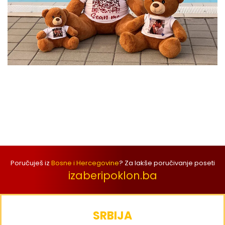
Poručuješ iz
Bosne i Hercegovine
? Za lakše poručivanje poseti
izaberipoklon.ba
SRBIJA