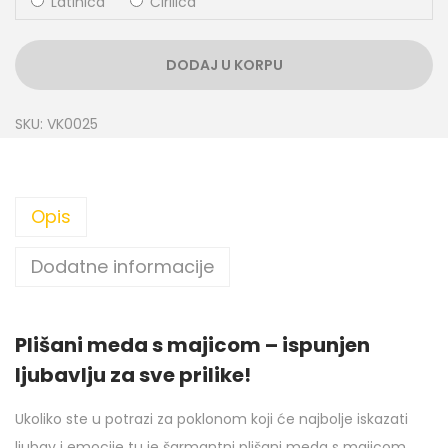
Latinica
Ćirilica
DODAJ U KORPU
SKU:
VK0025
Opis
Dodatne informacije
Plišani meda s majicom – ispunjen
ljubavlju za sve prilike!
Ukoliko ste u potrazi za poklonom koji će najbolje iskazati
ljubav i emocije tu je šarmantni plišani meda s majicom,