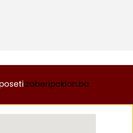
poseti
izaberipoklon.ba