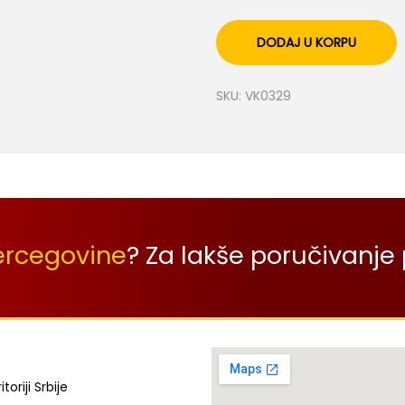
DODAJ U KORPU
SKU:
VK0329
ercegovine
? Za lakše poručivanje 
oriji Srbije