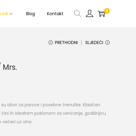
0
vodi
Blog
Kontakt
PRETHODNI
SLJEDEĆI
 Mrs.
su izbor za parove i posebne trenutke. Klasičan
s“ čini ih idealnim poklonom za venčanje, godišnjicu
e večeri uz vino.