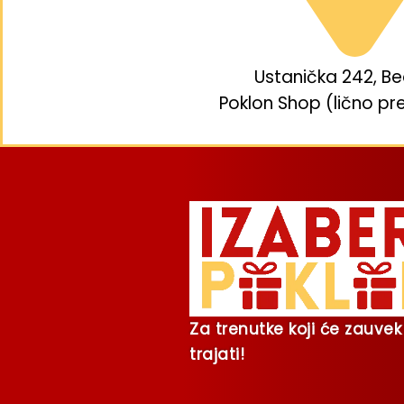
Ustanička 242, B
Poklon Shop (lično pr
Za trenutke koji će zauvek
trajati!