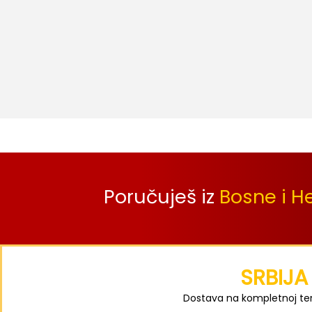
Poručuješ iz
Bosne i H
SRBIJA
Dostava na kompletnoj terit