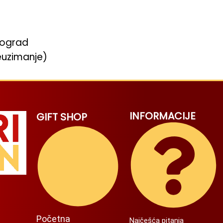
eograd
euzimanje)
INFORMACIJE
GIFT SHOP
Početna
Najčešća pitanja