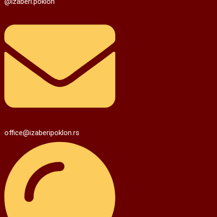
@izaberi.poklon
office@izaberipoklon.rs