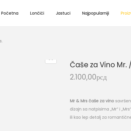
Početna
Lončići
Jastuci
Najpopularniji
Proiz
s.
Čaše za Vino Mr. /
2.100,00
рсд
Mr & Mrs čaše za vino
savršen 
dizajn sa natpisima „Mr“ i „Mr
ili kao lep detalj za romantičn