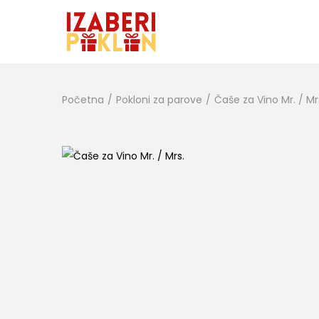
Početna
/
Pokloni za parove
/
Čaše za Vino Mr. / Mr