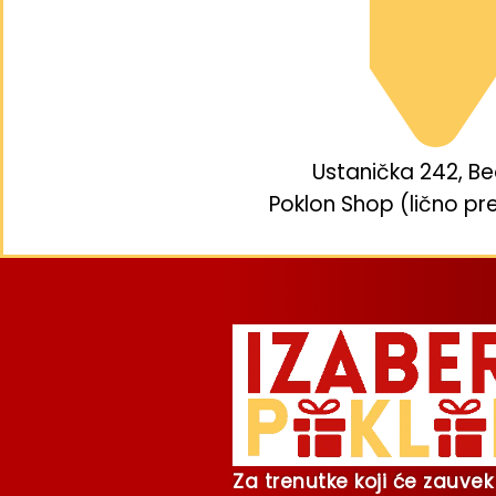
Ustanička 242, B
Poklon Shop (lično pr
Za trenutke koji će zauvek