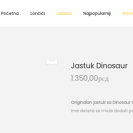
Početna
Lončići
Jastuci
Najpopularniji
Proiz
Jastuk Dinosaur
1.350,00
рсд
Originalan jastuk sa Dinosau
Ime deteta se može dodati po 