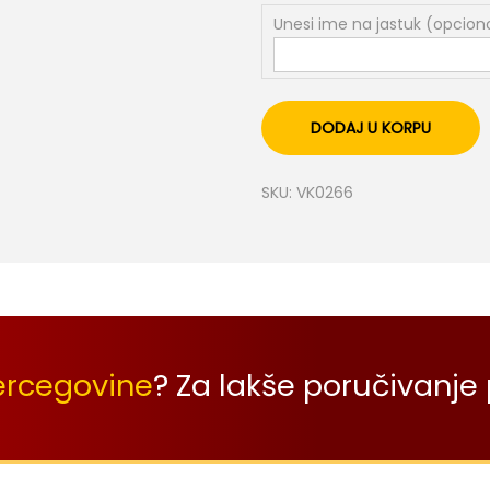
Unesi ime na jastuk (opcion
DODAJ U KORPU
SKU:
VK0266
ercegovine
? Za lakše poručivanje 