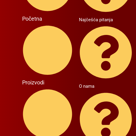
Početna
Najčešća pitanja
Proizvodi
O nama