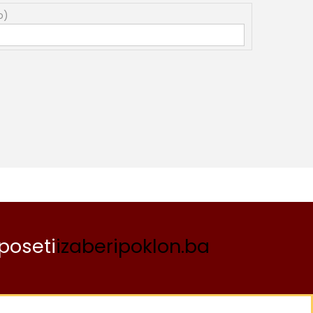
o)
poseti
izaberipoklon.ba