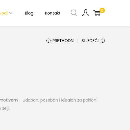
0
vodi
Blog
Kontakt
PRETHODNI
SLJEDEĆI
r motivom
– udoban, poseban i idealan za poklon!
želji.