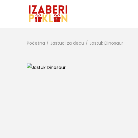
Početna
/
Jastuci za decu
/
Jastuk Dinosaur