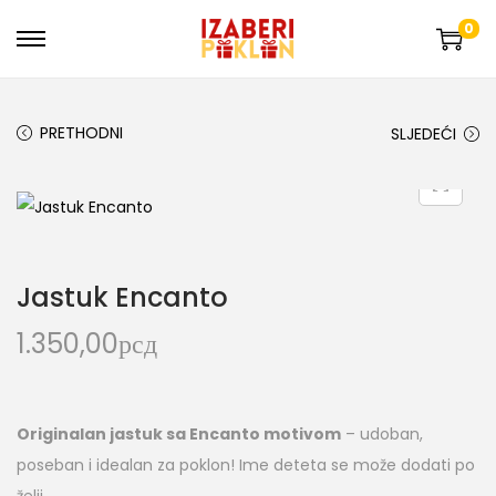
0
PRETHODNI
SLJEDEĆI
Jastuk Encanto
1.350,00
рсд
Originalan jastuk sa Encanto motivom
– udoban,
poseban i idealan za poklon! Ime deteta se može dodati po
želji.