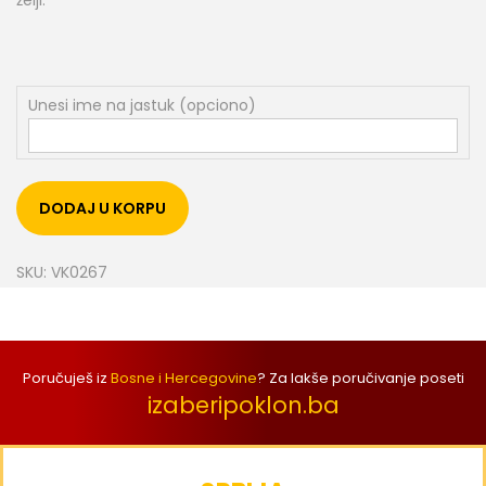
Unesi ime na jastuk (opciono)
DODAJ U KORPU
SKU:
VK0267
Poručuješ iz
Bosne i Hercegovine
? Za lakše poručivanje poseti
izaberipoklon.ba