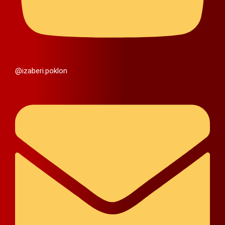
@izaberi.poklon