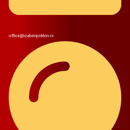
office@izaberipoklon.rs