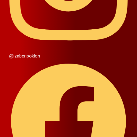
@izaberipoklon