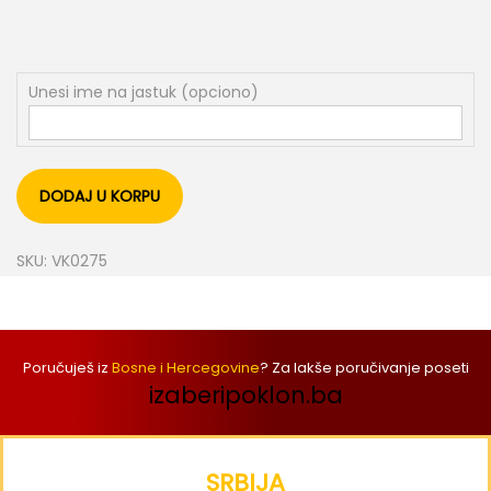
Unesi ime na jastuk (opciono)
DODAJ U KORPU
SKU:
VK0275
Poručuješ iz
Bosne i Hercegovine
? Za lakše poručivanje poseti
izaberipoklon.ba
SRBIJA