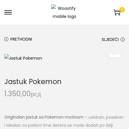
0
PRETHODNI
SLJEDEĆI
Jastuk Pokemon
1.350,00
рсд
Originalan jastuk sa Pokemon motivom
– udoban, poseban
i idealan za poklon! Ime deteta se može dodati po želji.