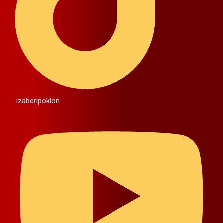
.izaberipoklon