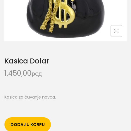
Kasica Dolar
1.450,00
рсд
Kasica za čuvanje novca.
DODAJ U KORPU