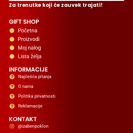
Za trenutke koji će zauvek trajati!
GIFT SHOP
Početna
Proizvodi
Moj nalog
Lista želja
INFORMACIJE
Najčešća pitanja
O nama
Politika privatnosti
Reklamacije
KONTAKT
@izaberipoklon