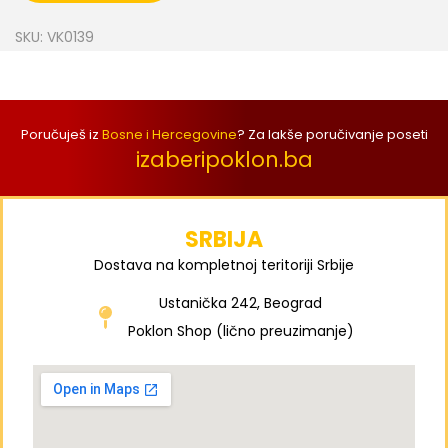
SKU:
VK0139
Poručuješ iz
Bosne i Hercegovine
? Za lakše poručivanje poseti
izaberipoklon.ba
SRBIJA
Dostava na kompletnoj teritoriji Srbije
Ustanička 242, Beograd
Poklon Shop (lično preuzimanje)