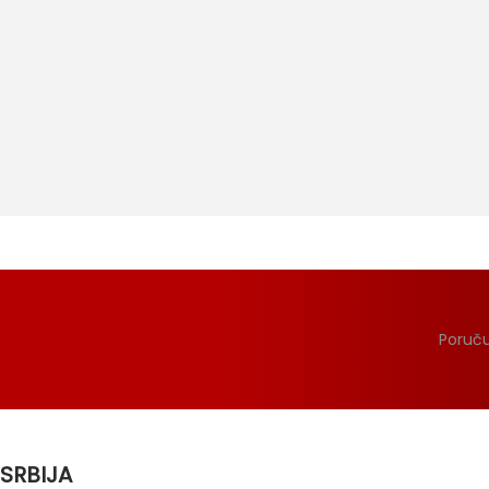
Poruču
SRBIJA