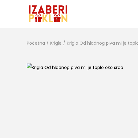
Početna
/
Krigle
/
Krigla Od hladnog piva mi je topl