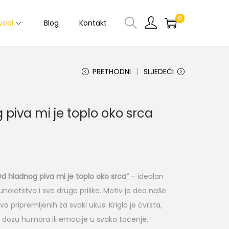
0
vodi
Blog
Kontakt
PRETHODNI
SLJEDEĆI
 piva mi je toplo oko srca
d hladnog piva mi je toplo oko srca”
– idealan
noletstva i sve druge prilike. Motiv je deo naše
ivo pripremljenih za svaki ukus. Krigla je čvrsta,
 dozu humora ili emocije u svako točenje.