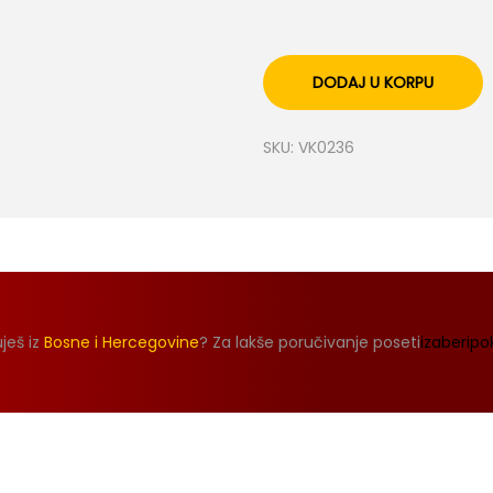
DODAJ U KORPU
SKU:
VK0236
ješ iz
Bosne i Hercegovine
? Za lakše poručivanje poseti
izaberipo