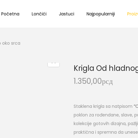
Početna
Lončići
Jastuci
Najpopularniji
Proiz
o oko srca
Krigla Od hladnog
1.350,00
рсд
Staklena krigla sa natpisom
“O
poklon za rođendane, slave, pu
kolekcije gotovih dizajna, pažlj
praktična i spremna da unese