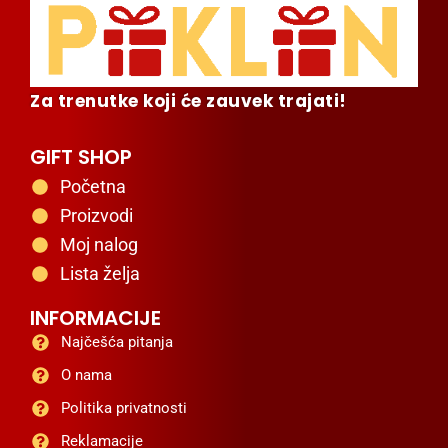
Za trenutke koji će zauvek trajati!
GIFT SHOP
Početna
Proizvodi
Moj nalog
Lista želja
INFORMACIJE
Najčešća pitanja
O nama
Politika privatnosti
Reklamacije