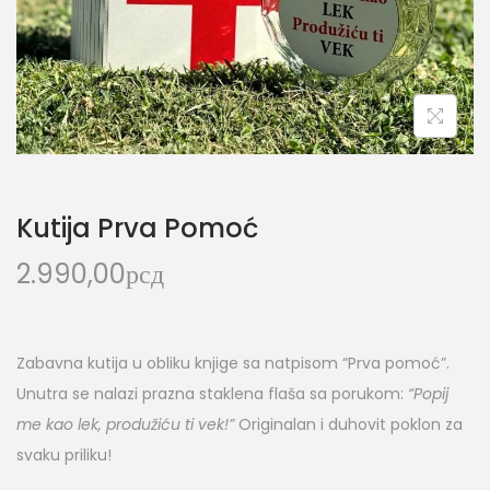
Kutija Prva Pomoć
2.990,00
рсд
Zabavna kutija u obliku knjige sa natpisom “Prva pomoć”.
Unutra se nalazi prazna staklena flaša sa porukom:
“Popij
me kao lek, produžiću ti vek!”
Originalan i duhovit poklon za
svaku priliku!