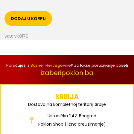
DODAJ U KORPU
SKU:
VK0176
Poručuješ iz
Bosne i Hercegovine
? Za lakše poručivanje poseti
izaberipoklon.ba
SRBIJA
Dostava na kompletnoj teritoriji Srbije
Ustanička 242, Beograd
Poklon Shop (lično preuzimanje)