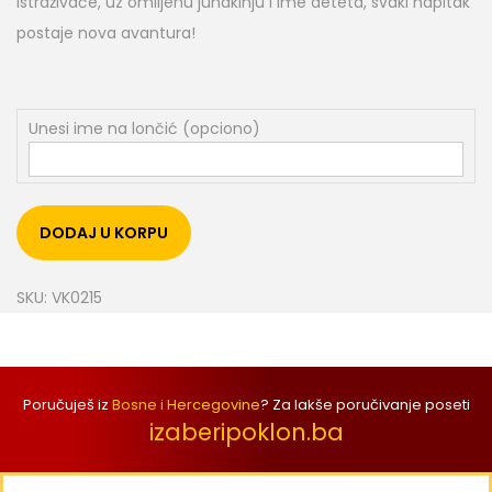
istraživače, uz omiljenu junakinju i ime deteta, svaki napitak
postaje nova avantura!
Unesi ime na lončić (opciono)
DODAJ U KORPU
SKU:
VK0215
Poručuješ iz
Bosne i Hercegovine
? Za lakše poručivanje poseti
izaberipoklon.ba