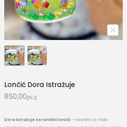
Lončić Dora Istražuje
850,00
рсд
Dora istražuje keramički lončić
– savršen za male