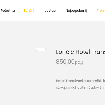
Početna
Lončići
Jastuci
Najpopularniji
Proiz
Lončić Hotel Trans
850,00
рсд
Hotel Transilvanija keramički 
uživaju u duhovitim čudovišti