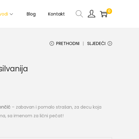
0
vodi
Blog
Kontakt
PRETHODNI
SLJEDEĆI
ilvanija
lončić
– zabavan i pomalo strašan, za decu koja
ma, sa imenom za lični pečat!