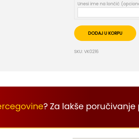
Unesi ime na lončić (opcion
DODAJ U KORPU
SKU:
VK0216
ercegovine
? Za lakše poručivanje 