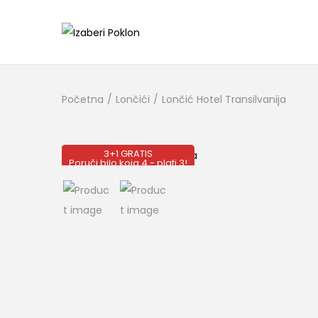
Početna
/
Lončići
/
Lončić Hotel Transilvanija