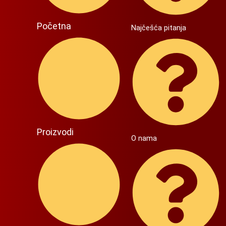
Početna
Najčešća pitanja
Proizvodi
O nama