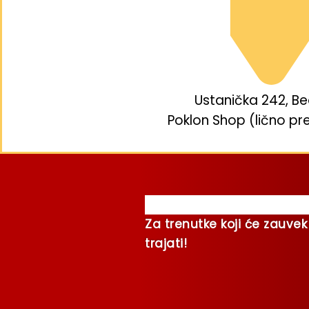
Ustanička 242, B
Poklon Shop (lično pr
Za trenutke koji će zauvek
trajati!