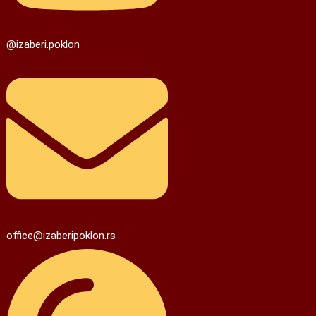
@izaberi.poklon
office@izaberipoklon.rs