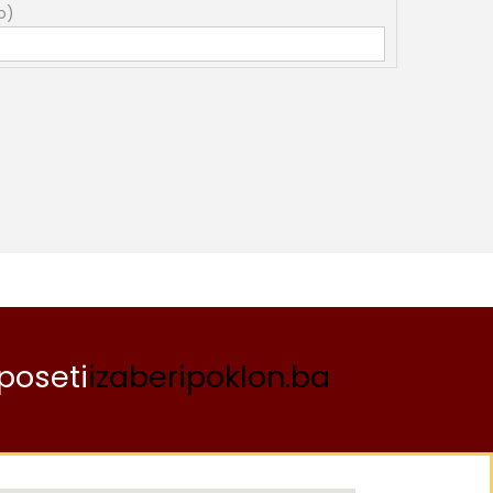
o)
poseti
izaberipoklon.ba