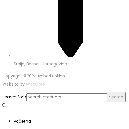
Srbija, Bosna i Hercegovina
Copyright ©2024 Izaberi Poklon
Website by
WebCore
Search for:>
Search
Početna