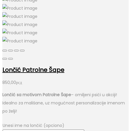
Lončić Patrolne Šape
850,00
рсд
Lončić sa motivom Patrolne Šape
– omiljeni psići u akciji!
Idealno za mališane, uz mogućnost personalizacije imenom
po želji!
Unesi ime na lončić (opciono)