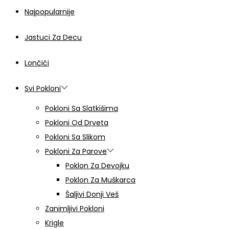
Najpopularnije
Jastuci Za Decu
Lončići
Svi Pokloni
Pokloni Sa Slatkišima
Pokloni Od Drveta
Pokloni Sa Slikom
Pokloni Za Parove
Poklon Za Devojku
Poklon Za Muškarca
Šaljivi Donji Veš
Zanimljivi Pokloni
Krigle