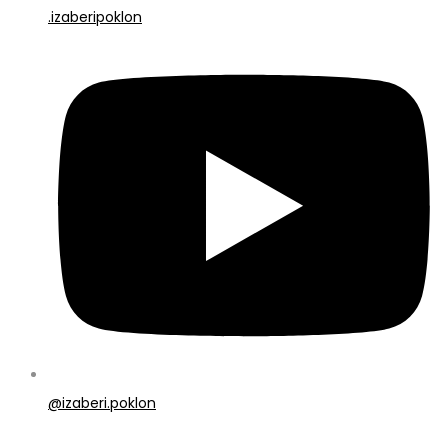
.izaberipoklon
@izaberi.poklon