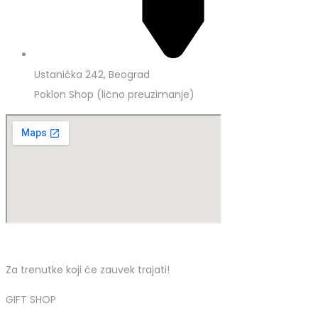
Ustanička 242, Beograd
Poklon Shop (lično preuzimanje)
Za trenutke koji će zauvek trajati!
GIFT SHOP