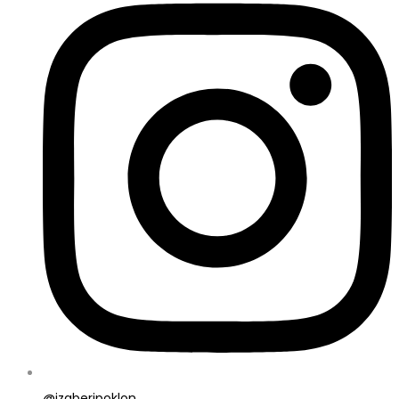
@izaberipoklon