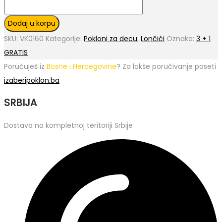
Dodaj u korpu
SKU:
VK0160
Kategorije:
Pokloni za decu
,
Lončići
Oznaka:
3 + 1
GRATIS
Poručuješ iz
Bosne i Hercegovine
? Za lakše poručivanje poseti
izaberipoklon.ba
SRBIJA
Dostava na kompletnoj teritoriji Srbije