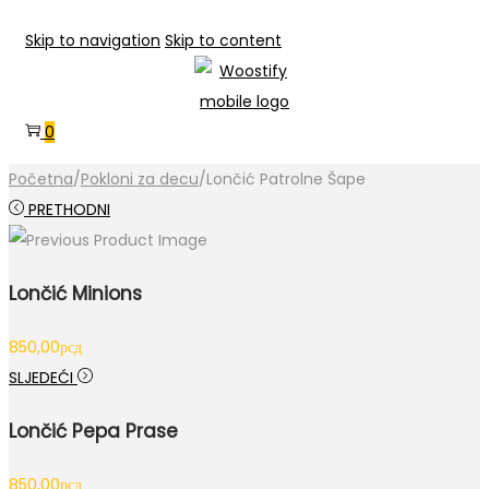
Skip to navigation
Skip to content
0
Početna
/
Pokloni za decu
/
Lončić Patrolne Šape
PRETHODNI
Lončić Minions
850,00
рсд
SLJEDEĆI
Lončić Pepa Prase
850,00
рсд