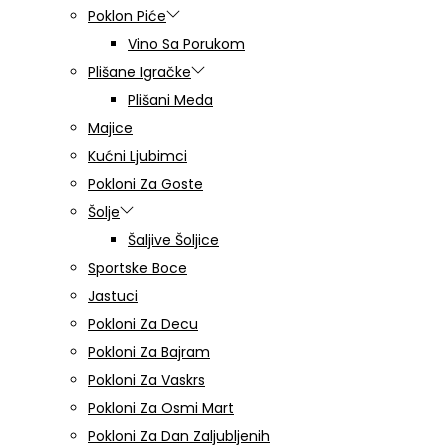
Poklon Piće
Vino Sa Porukom
Plišane Igračke
Plišani Meda
Majice
Kućni Ljubimci
Pokloni Za Goste
Šolje
Šaljive Šoljice
Sportske Boce
Jastuci
Pokloni Za Decu
Pokloni Za Bajram
Pokloni Za Vaskrs
Pokloni Za Osmi Mart
Pokloni Za Dan Zaljubljenih