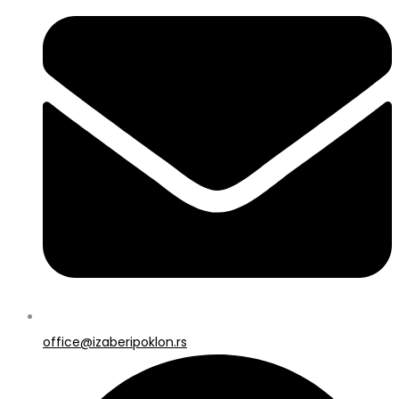
office@izaberipoklon.rs