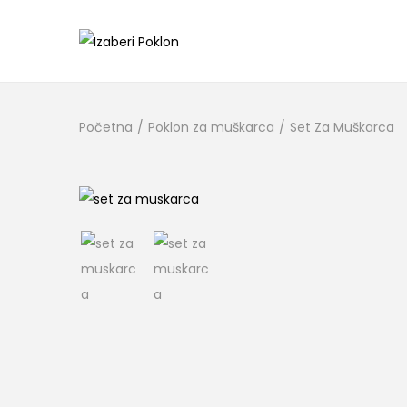
Početna
/
Poklon za muškarca
/
Set Za Muškarca