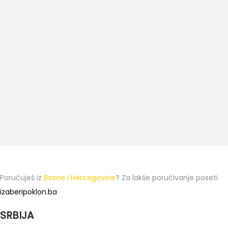
Poručuješ iz
Bosne i Hercegovine
? Za lakše poručivanje poseti
izaberipoklon.ba
SRBIJA