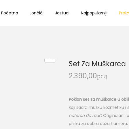
Početna
Lončići
Jastuci
Najpopularniji
Proiz
Set Za Muškarca
2.390,00
рсд
Poklon set za muškarce u obli
koji sadrži mušku kozmetiku i
nateran da radi“
. Originalan i
priliku za dobru dozu humora.