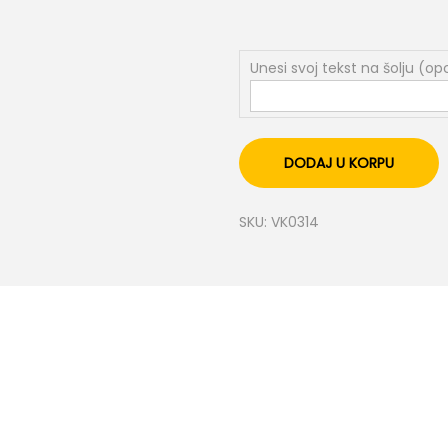
Unesi svoj tekst na šolju (o
DODAJ U KORPU
SKU:
VK0314