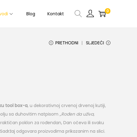
0
vodi
Blog
Kontakt
PRETHODNI
SLJEDEĆI
ku tool box-a
, u dekorativnoj crvenoj drvenoj kutiji,
 šolju sa duhovitim natpisom
„Rođen da uživa,
 praktičan poklon za rođendan, Dan očeva ili svaku
 Sadržaj odgovara proizvodima prikazanim na slici.