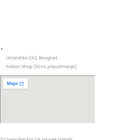
Ustanička 242, Beograd
Poklon Shop (lično preuzimanje)
Za trenutke koji će zauvek trajati!