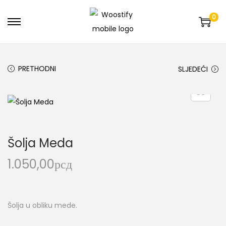
0
PRETHODNI
SLJEDEĆI
Šolja Meda
1.050,00
рсд
Šolja u obliku mede.