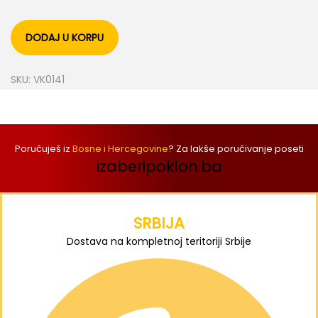
DODAJ U KORPU
SKU:
VK0141
Poručuješ iz
Bosne i Hercegovine
? Za lakše poručivanje poseti
izaberipoklon.ba
SRBIJA
Dostava na kompletnoj teritoriji Srbije