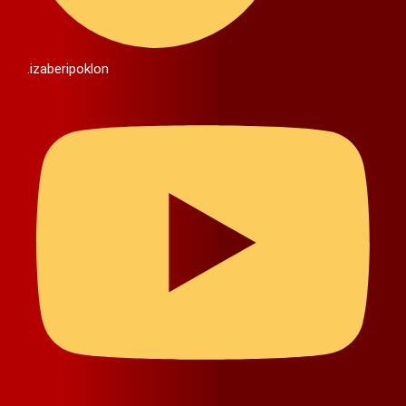
.izaberipoklon