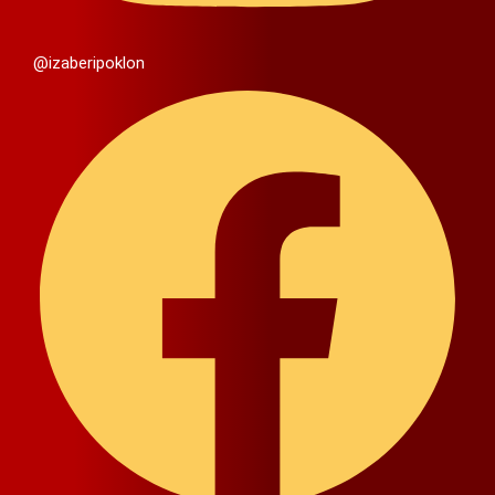
@izaberipoklon