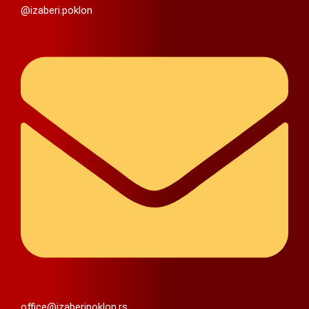
@izaberi.poklon
office@izaberipoklon.rs