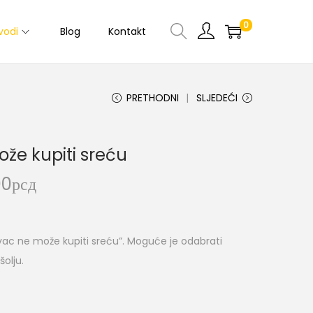
0
vodi
Blog
Kontakt
PRETHODNI
SLJEDEĆI
že kupiti sreću
00
рсд
vac ne može kupiti sreću”. Moguće je odabrati
šolju.