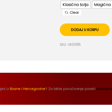
Klasična šolja
Magična 
Clear
DODAJ U KORPU
SKU:
VK0085
ješ iz
Bosne i Hercegovine
? Za lakše poručivanje poseti
izaberipo