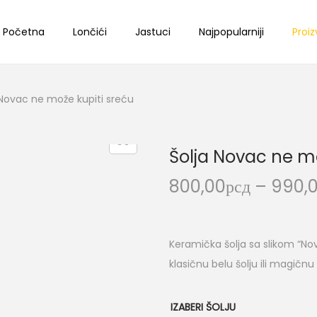
Početna
Lončići
Jastuci
Najpopularniji
Proiz
 Novac ne može kupiti sreću
Šolja Novac ne mo
800,00
рсд
–
990,
Keramička šolja sa slikom “No
klasičnu belu šolju ili magičnu 
IZABERI ŠOLJU