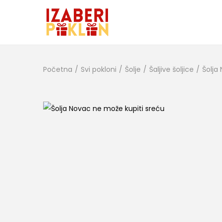
Početna
/
Svi pokloni
/
Šolje
/
Šaljive šoljice
/
Šolja