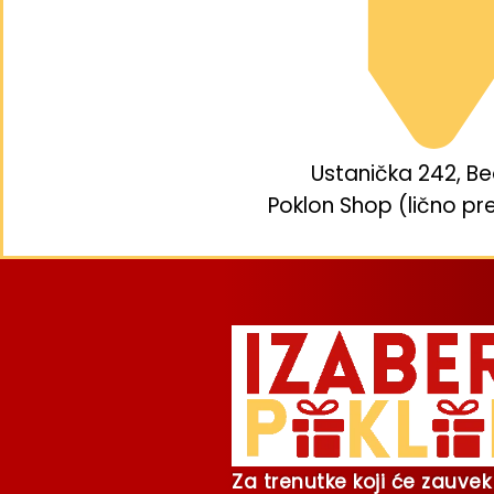
Ustanička 242, B
Poklon Shop (lično pr
Za trenutke koji će zauvek