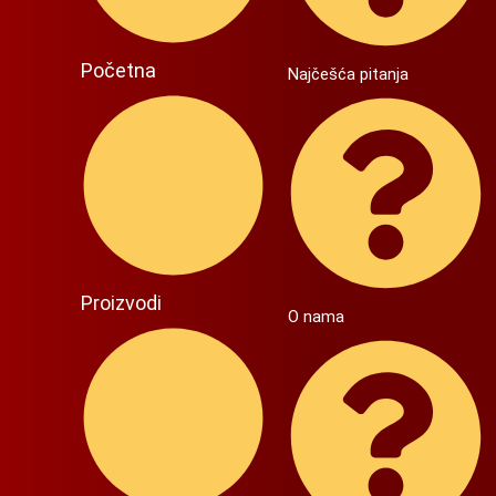
Početna
Najčešća pitanja
Proizvodi
O nama