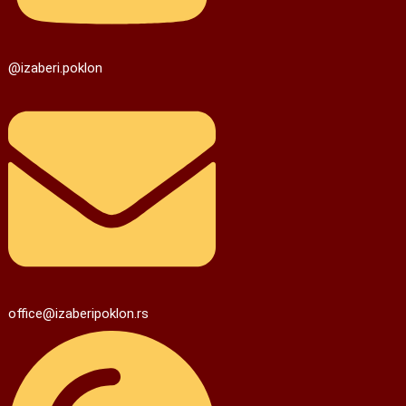
@izaberi.poklon
office@izaberipoklon.rs