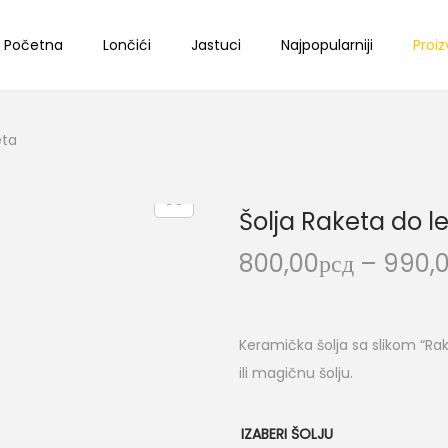
Početna
Lončići
Jastuci
Najpopularniji
Proiz
eta
Šolja Raketa do l
800,00
рсд
–
990,
Keramička šolja sa slikom “Rak
ili magičnu šolju.
IZABERI ŠOLJU