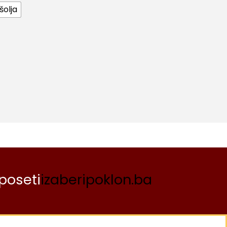
šolja
poseti
izaberipoklon.ba