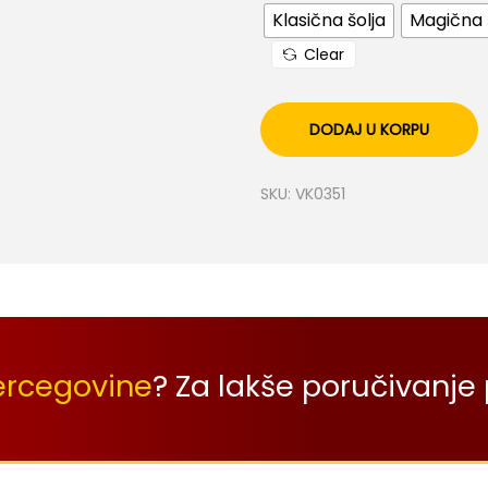
Klasična šolja
Magična 
Clear
DODAJ U KORPU
SKU:
VK0351
ercegovine
? Za lakše poručivanje 