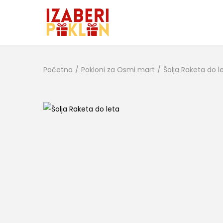
Početna
/
Pokloni za Osmi mart
/
Šolja Raketa do l