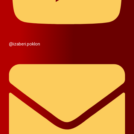
@izaberi.poklon