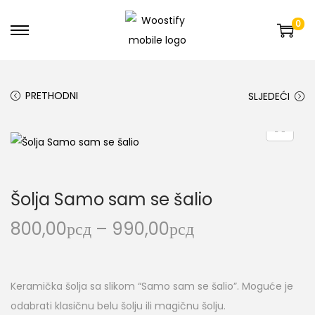
0
PRETHODNI
SLJEDEĆI
Šolja Samo sam se šalio
800,00
рсд
–
990,00
рсд
Keramička šolja sa slikom “Samo sam se šalio”. Moguće je
odabrati klasičnu belu šolju ili magičnu šolju.