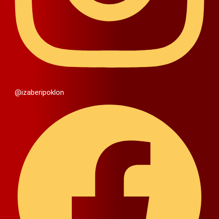
@izaberipoklon