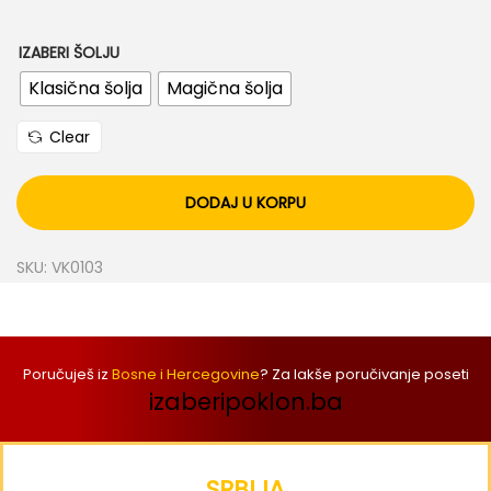
IZABERI ŠOLJU
Klasična šolja
Magična šolja
Clear
DODAJ U KORPU
SKU:
VK0103
Poručuješ iz
Bosne i Hercegovine
? Za lakše poručivanje poseti
izaberipoklon.ba
SRBIJA