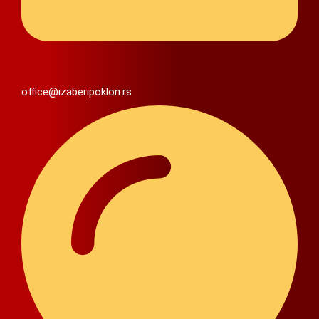
office@izaberipoklon.rs