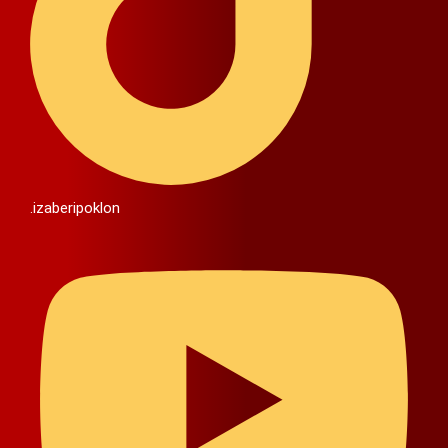
.izaberipoklon