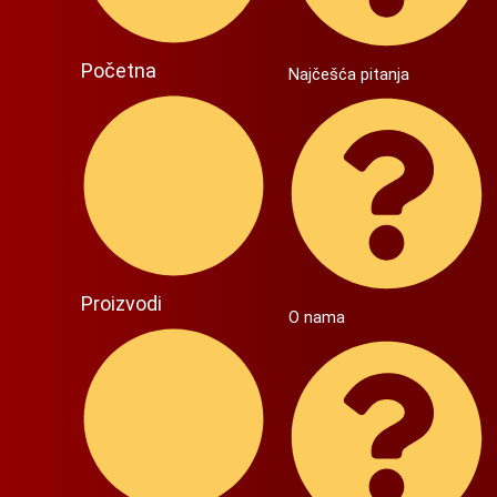
Početna
Najčešća pitanja
Proizvodi
O nama