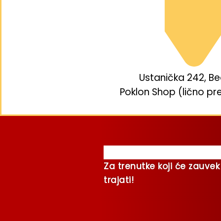
Ustanička 242, B
Poklon Shop (lično pr
Za trenutke koji će zauvek
trajati!