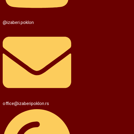
@izaberi.poklon
office@izaberipoklon.rs