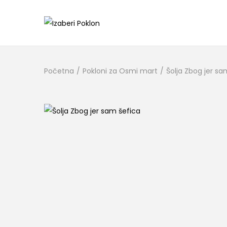
Početna
/
Pokloni za Osmi mart
/
Šolja Zbog jer sa