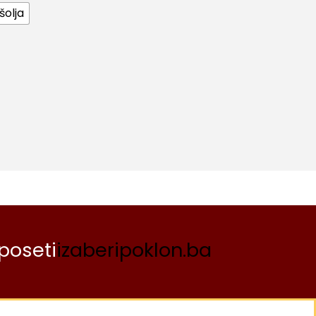
šolja
poseti
izaberipoklon.ba