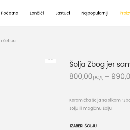
Početna
Lončići
Jastuci
Najpopularniji
Proiz
m šefica
Šolja Zbog jer sa
800,00
рсд
–
990,
Keramička šolja sa slikom “Zb
šolju ili magičnu šolju.
IZABERI ŠOLJU