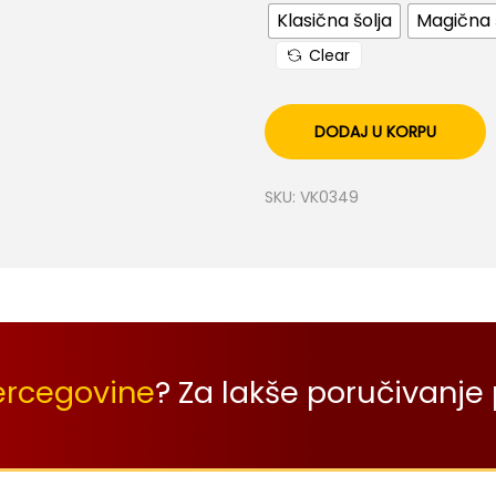
Klasična šolja
Magična 
Clear
DODAJ U KORPU
SKU:
VK0349
ercegovine
? Za lakše poručivanje 