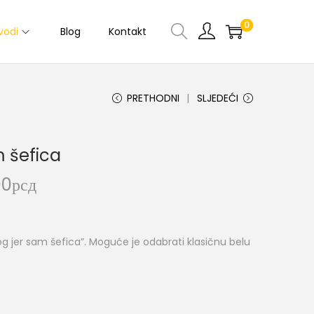
0
vodi
Blog
Kontakt
PRETHODNI
SLJEDEĆI
m šefica
00
рсд
og jer sam šefica”. Moguće je odabrati klasičnu belu