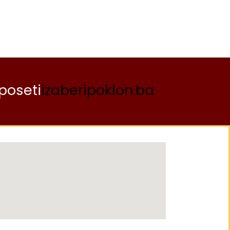
poseti
izaberipoklon.ba