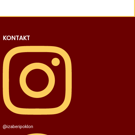
KONTAKT
@izaberipoklon