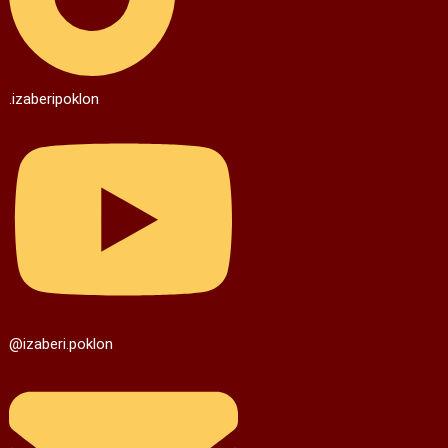
.izaberipoklon
@izaberi.poklon