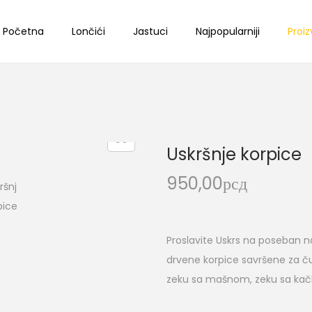
Početna
Lončići
Jastuci
Najpopularniji
Proiz
Uskršnje korpice
950,00
рсд
Proslavite Uskrs na poseban 
drvene korpice savršene za čuva
zeku sa mašnom, zeku sa kačketo