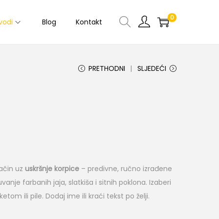
0
vodi
Blog
Kontakt
PRETHODNI
SLJEDEĆI
način uz
uskršnje korpice
– predivne, ručno izrađene
nje farbanih jaja, slatkiša i sitnih poklona. Izaberi
m ili pile. Dodaj ime ili kraći tekst po želji.