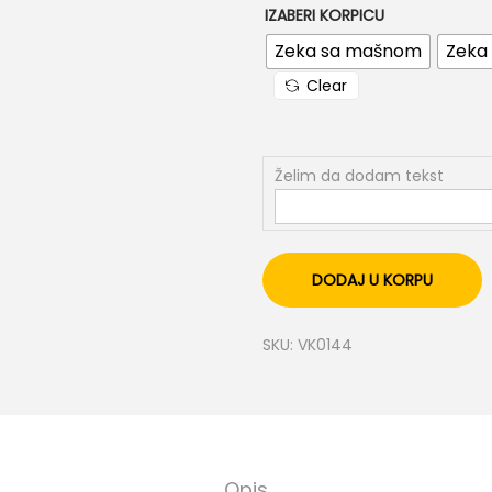
IZABERI KORPICU
Zeka sa mašnom
Zeka
Clear
Želim da dodam tekst
DODAJ U KORPU
SKU:
VK0144
Opis