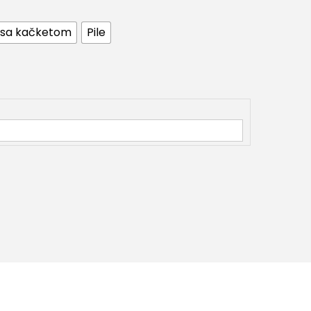
 sa kačketom
Pile