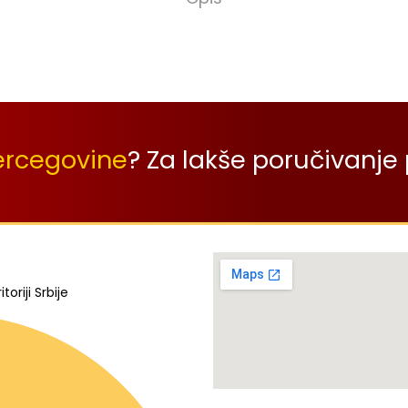
ercegovine
? Za lakše poručivanje 
oriji Srbije