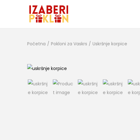
Početna
/
Pokloni za Vaskrs
/
Uskršnje korpice