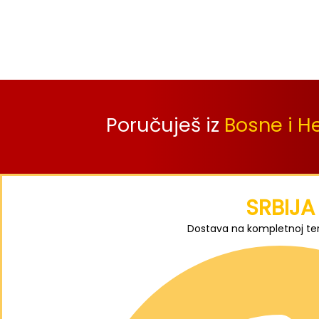
Poručuješ iz
Bosne i H
SRBIJA
Dostava na kompletnoj terit