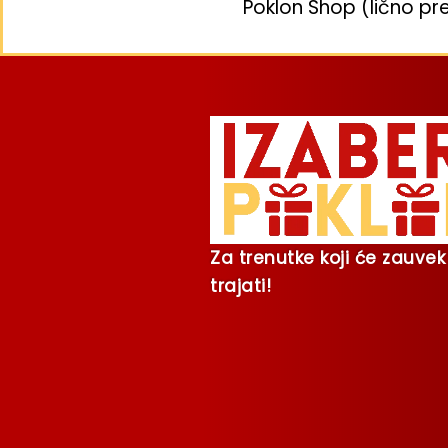
Poklon Shop (lično pr
Za trenutke koji će zauvek
trajati!