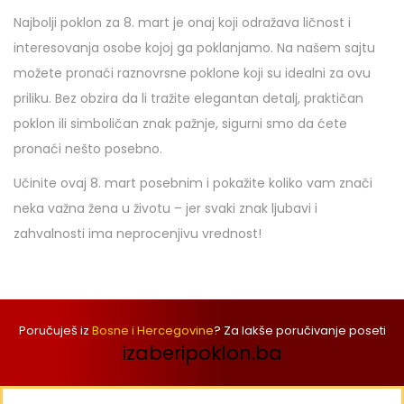
Najbolji poklon za 8. mart je onaj koji odražava ličnost i
interesovanja osobe kojoj ga poklanjamo. Na našem sajtu
možete pronaći raznovrsne poklone koji su idealni za ovu
priliku. Bez obzira da li tražite elegantan detalj, praktičan
poklon ili simboličan znak pažnje, sigurni smo da ćete
pronaći nešto posebno.
Učinite ovaj 8. mart posebnim i pokažite koliko vam znači
neka važna žena u životu – jer svaki znak ljubavi i
zahvalnosti ima neprocenjivu vrednost!
Poručuješ iz
Bosne i Hercegovine
? Za lakše poručivanje poseti
izaberipoklon.ba