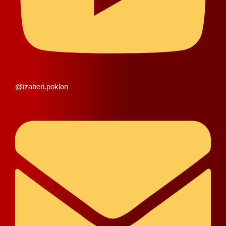
@izaberi.poklon