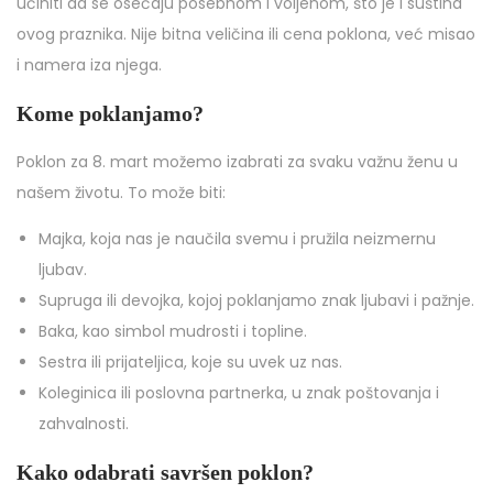
učiniti da se osećaju posebnom i voljenom, što je i suština
ovog praznika. Nije bitna veličina ili cena poklona, već misao
i namera iza njega.
Kome poklanjamo?
Poklon za 8. mart možemo izabrati za svaku važnu ženu u
našem životu. To može biti:
Majka, koja nas je naučila svemu i pružila neizmernu
ljubav.
Supruga ili devojka, kojoj poklanjamo znak ljubavi i pažnje.
Baka, kao simbol mudrosti i topline.
Sestra ili prijateljica, koje su uvek uz nas.
Koleginica ili poslovna partnerka, u znak poštovanja i
zahvalnosti.
Kako odabrati savršen poklon?