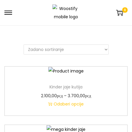
0
Kinder jaje kutija
2.100,00
рсд
–
3.700,00
рсд
Odaberi opcije