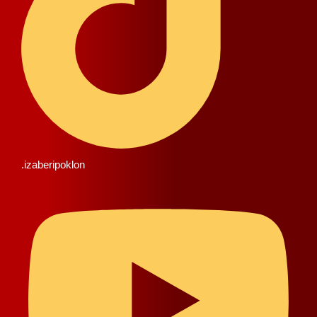
.izaberipoklon