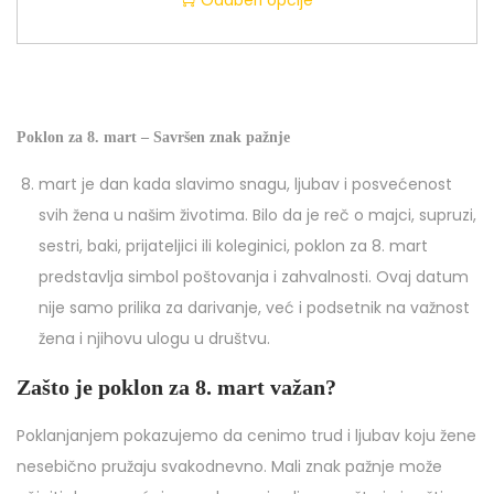
Poklon za 8. mart – Savršen znak pažnje
mart je dan kada slavimo snagu, ljubav i posvećenost
svih žena u našim životima. Bilo da je reč o majci, supruzi,
sestri, baki, prijateljici ili koleginici, poklon za 8. mart
predstavlja simbol poštovanja i zahvalnosti. Ovaj datum
nije samo prilika za darivanje, već i podsetnik na važnost
žena i njihovu ulogu u društvu.
Zašto je poklon za 8. mart važan?
Poklanjanjem pokazujemo da cenimo trud i ljubav koju žene
nesebično pružaju svakodnevno. Mali znak pažnje može