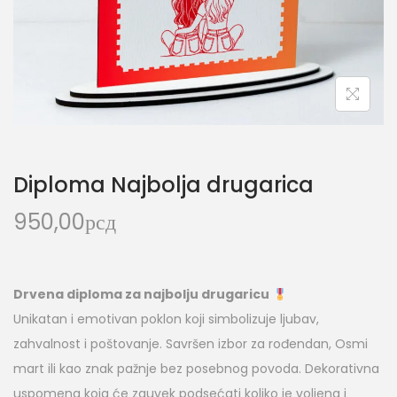
Diploma Najbolja drugarica
950,00
рсд
Drvena diploma za najbolju drugaricu
Unikatan i emotivan poklon koji simbolizuje ljubav,
zahvalnost i poštovanje. Savršen izbor za rođendan, Osmi
mart ili kao znak pažnje bez posebnog povoda. Dekorativna
uspomena koja će zauvek podsećati koliko je voljena i