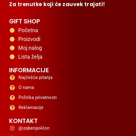
Za trenutke koji će zauvek trajati!
GIFT SHOP
Početna
Proizvodi
Moj nalog
Lista želja
INFORMACIJE
Najčešća pitanja
O nama
Politika privatnosti
Reklamacije
KONTAKT
@izaberipoklon