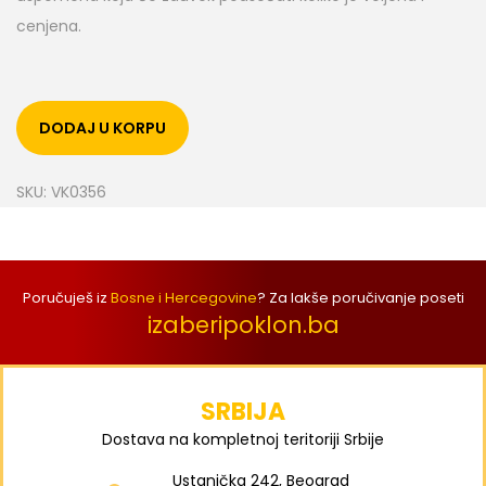
cenjena.
DODAJ U KORPU
SKU:
VK0356
Poručuješ iz
Bosne i Hercegovine
? Za lakše poručivanje poseti
izaberipoklon.ba
SRBIJA
Dostava na kompletnoj teritoriji Srbije
Ustanička 242, Beograd